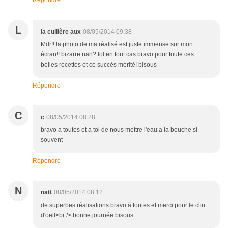
Répondre
L
la cuillère aux
08/05/2014 09:38
Mdr!! la photo de ma réalisé est juste immense sur mon
écran!! bizarre nan? lol en tout cas bravo pour toute ces
belles recettes et ce succès mérité! bisous
Répondre
C
c
08/05/2014 08:28
bravo a toutes et a toi de nous mettre l'eau a la bouche si
souvent
Répondre
N
natt
08/05/2014 08:12
de superbes réalisations bravo à toutes et merci pour le clin
d'oeil<br /> bonne journée bisous