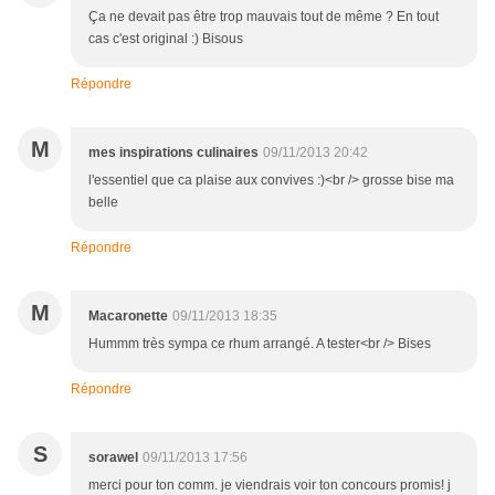
Ça ne devait pas être trop mauvais tout de même ? En tout
cas c'est original :) Bisous
Répondre
M
mes inspirations culinaires
09/11/2013 20:42
l'essentiel que ca plaise aux convives :)<br /> grosse bise ma
belle
Répondre
M
Macaronette
09/11/2013 18:35
Hummm très sympa ce rhum arrangé. A tester<br /> Bises
Répondre
S
sorawel
09/11/2013 17:56
merci pour ton comm. je viendrais voir ton concours promis! j