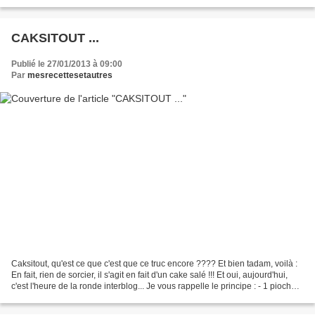
restaurant ce jour-là...
CAKSITOUT ...
Publié le 27/01/2013 à 09:00
Par
mesrecettesetautres
Caksitout, qu'est ce que c'est que ce truc encore ???? Et bien tadam, voilà :
En fait, rien de sorcier, il s'agit en fait d'un cake salé !!! Et oui, aujourd'hui,
c'est l'heure de la ronde interblog... Je vous rappelle le principe : - 1 pioche
chez 2 -...