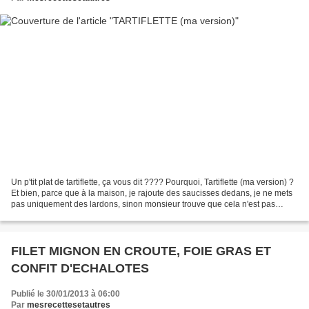
Un p'tit plat de tartiflette, ça vous dit ???? Pourquoi, Tartiflette (ma version) ?
Et bien, parce que à la maison, je rajoute des saucisses dedans, je ne mets
pas uniquement des lardons, sinon monsieur trouve que cela n'est pas
assez copieux. Et j'avoue...
FILET MIGNON EN CROUTE, FOIE GRAS ET
CONFIT D'ECHALOTES
Publié le 30/01/2013 à 06:00
Par
mesrecettesetautres