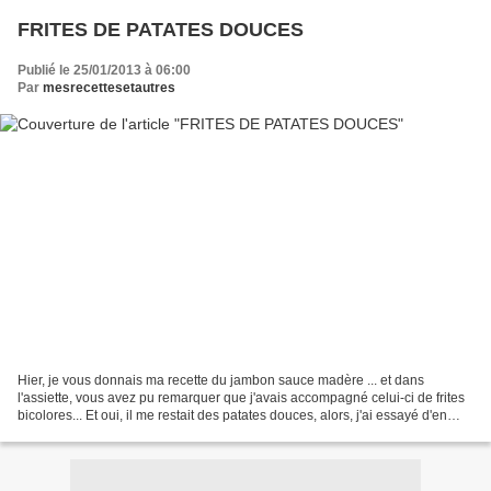
FRITES DE PATATES DOUCES
Publié le 25/01/2013 à 06:00
Par
mesrecettesetautres
Hier, je vous donnais ma recette du jambon sauce madère ... et dans
l'assiette, vous avez pu remarquer que j'avais accompagné celui-ci de frites
bicolores... Et oui, il me restait des patates douces, alors, j'ai essayé d'en
faire des frites. Et au final,...