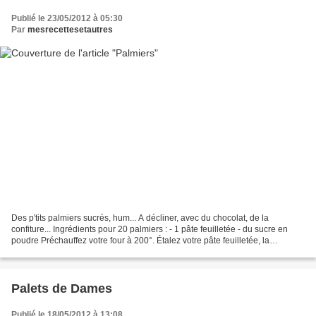
Publié le 23/05/2012 à 05:30
Par
mesrecettesetautres
Des p'tits palmiers sucrés, hum... A décliner, avec du chocolat, de la
confiture... Ingrédients pour 20 palmiers : - 1 pâte feuilletée - du sucre en
poudre Préchauffez votre four à 200°. Étalez votre pâte feuilletée, la
saupoudrer des deux côtés de sucre...
Palets de Dames
Publié le 18/05/2012 à 13:08