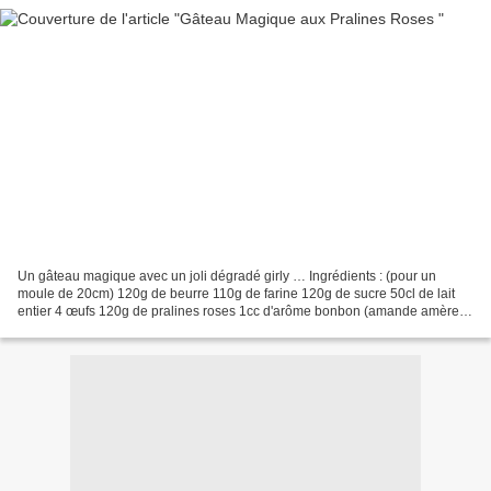
Un gâteau magique avec un joli dégradé girly … Ingrédients : (pour un
moule de 20cm) 120g de beurre 110g de farine 120g de sucre 50cl de lait
entier 4 œufs 120g de pralines roses 1cc d'arôme bonbon (amande amère)
colorant rose Préchauffez votre four à...