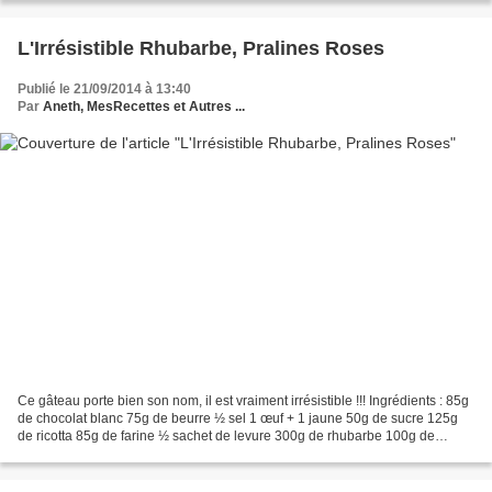
L'Irrésistible Rhubarbe, Pralines Roses
Publié le 21/09/2014 à 13:40
Par
Aneth, MesRecettes et Autres ...
Ce gâteau porte bien son nom, il est vraiment irrésistible !!! Ingrédients : 85g
de chocolat blanc 75g de beurre ½ sel 1 œuf + 1 jaune 50g de sucre 125g
de ricotta 85g de farine ½ sachet de levure 300g de rhubarbe 100g de
pralines roses Faites fondre...