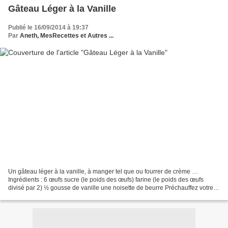
Gâteau Léger à la Vanille
Publié le 16/09/2014 à 19:37
Par
Aneth, MesRecettes et Autres ...
Un gâteau léger à la vanille, à manger tel que ou fourrer de crème …
Ingrédients : 6 œufs sucre (le poids des œufs) farine (le poids des œufs
divisé par 2) ½ gousse de vanille une noisette de beurre Préchauffez votre
four à 200° Montez les blancs en neige...