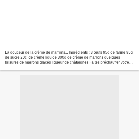
La douceur de la crème de marrons... Ingrédients : 3 œufs 95g de farine 95g
de sucre 20cl de crème liquide 300g de crème de marrons quelques
brisures de marrons glacés liqueur de châtaignes Faites préchauffer votre
four à 180°. Faites blanchir les jaunes...