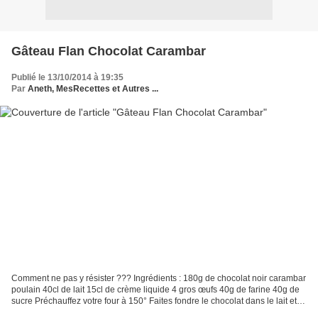
Gâteau Flan Chocolat Carambar
Publié le 13/10/2014 à 19:35
Par
Aneth, MesRecettes et Autres ...
Comment ne pas y résister ??? Ingrédients : 180g de chocolat noir carambar
poulain 40cl de lait 15cl de crème liquide 4 gros œufs 40g de farine 40g de
sucre Préchauffez votre four à 150° Faites fondre le chocolat dans le lait et la
crème. Fouettez les...