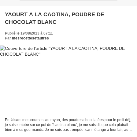
YAOURT A LA CAOTINA, POUDRE DE
CHOCOLAT BLANC
Publié le 19/08/2013 à 07:11
Par
mesrecettesetautres
En faisant mes courses, au rayon, des poudres chocolatées pour le petit déj,
je suis tombée sur ce pot de "caotina blanc", je me suis dit que cela plairait
bien à mes gourmands. Je ne suis pas trompée, car mélangé à leur lait, au
matin, ils adorent.......