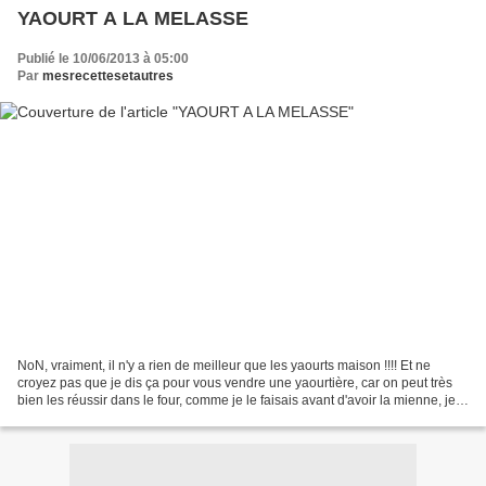
YAOURT A LA MELASSE
Publié le 10/06/2013 à 05:00
Par
mesrecettesetautres
NoN, vraiment, il n'y a rien de meilleur que les yaourts maison !!!! Et ne
croyez pas que je dis ça pour vous vendre une yaourtière, car on peut très
bien les réussir dans le four, comme je le faisais avant d'avoir la mienne, je
vous explique la méthode...