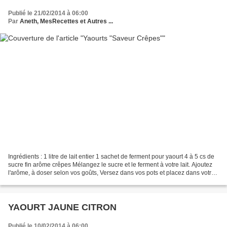
Publié le 21/02/2014 à 06:00
Par
Aneth, MesRecettes et Autres ...
Ingrédients : 1 litre de lait entier 1 sachet de ferment pour yaourt 4 à 5 cs de
sucre fin arôme crêpes Mélangez le sucre et le ferment à votre lait. Ajoutez
l'arôme, à doser selon vos goûts, Versez dans vos pots et placez dans votre
yaourtière Lancez...
YAOURT JAUNE CITRON
Publié le 10/02/2014 à 06:00