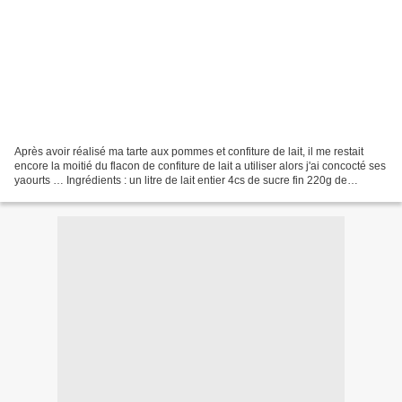
Après avoir réalisé ma tarte aux pommes et confiture de lait, il me restait
encore la moitié du flacon de confiture de lait a utiliser alors j'ai concocté ses
yaourts … Ingrédients : un litre de lait entier 4cs de sucre fin 220g de
confiture de lait 1...