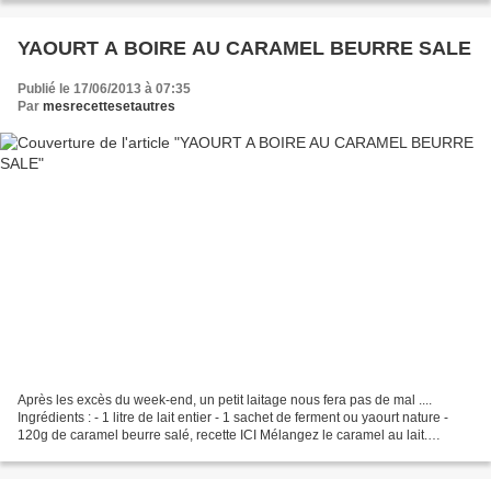
YAOURT A BOIRE AU CARAMEL BEURRE SALE
Publié le 17/06/2013 à 07:35
Par
mesrecettesetautres
Après les excès du week-end, un petit laitage nous fera pas de mal ....
Ingrédients : - 1 litre de lait entier - 1 sachet de ferment ou yaourt nature -
120g de caramel beurre salé, recette ICI Mélangez le caramel au lait.
Ajoutez ensuite le ferment ou...