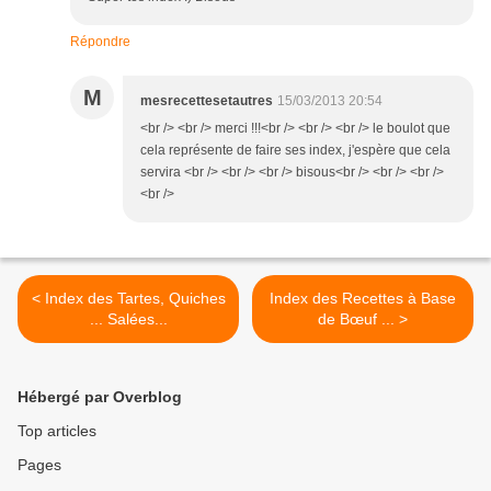
Répondre
M
mesrecettesetautres
15/03/2013 20:54
<br /> <br /> merci !!!<br /> <br /> <br /> le boulot que
cela représente de faire ses index, j'espère que cela
servira <br /> <br /> <br /> bisous<br /> <br /> <br />
<br />
< Index des Tartes, Quiches
Index des Recettes à Base
... Salées...
de Bœuf ... >
Hébergé par Overblog
Top articles
Pages