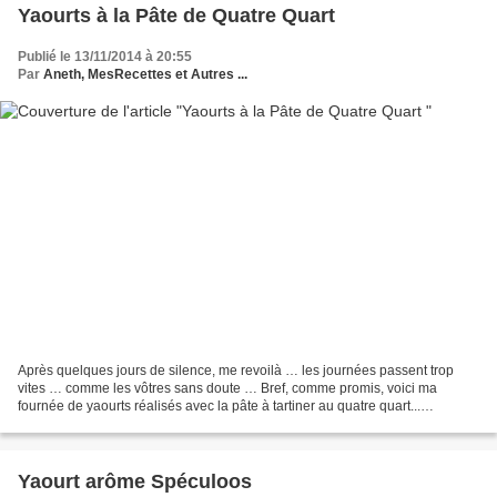
Yaourts à la Pâte de Quatre Quart
Publié le 13/11/2014 à 20:55
Par
Aneth, MesRecettes et Autres ...
Après quelques jours de silence, me revoilà … les journées passent trop
vites … comme les vôtres sans doute … Bref, comme promis, voici ma
fournée de yaourts réalisés avec la pâte à tartiner au quatre quart...
Ingrédients : un litre de lait entier 4 cs...
Yaourt arôme Spéculoos