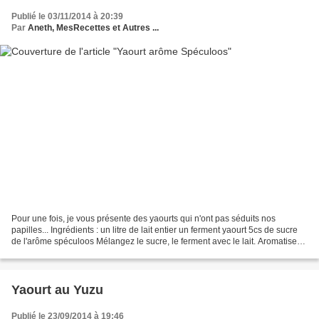
Publié le 03/11/2014 à 20:39
Par
Aneth, MesRecettes et Autres ...
Pour une fois, je vous présente des yaourts qui n'ont pas séduits nos
papilles... Ingrédients : un litre de lait entier un ferment yaourt 5cs de sucre
de l'arôme spéculoos Mélangez le sucre, le ferment avec le lait. Aromatisez
selon vos goûts avec l'arôme...
Yaourt au Yuzu
Publié le 23/09/2014 à 19:46