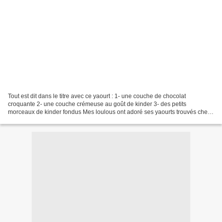
Tout est dit dans le titre avec ce yaourt : 1- une couche de chocolat
croquante 2- une couche crémeuse au goût de kinder 3- des petits
morceaux de kinder fondus Mes loulous ont adoré ses yaourts trouvés chez
Mimitouti. Ingrédients : 1 litre de lait entier...