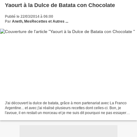
Yaourt à la Dulce de Batata con Chocolate
Publié le 22/03/2014 à 06:00
Par
Aneth, MesRecettes et Autres ...
J'ai découvert la dulce de batata, grâce à mon partenariat avec La Franco
Argentine... et avec j'ai réalisé plusieurs recettes dont celles-ci. Bon, je
l'avoue, il en restait un morceau et je me suis dit pourquoi ne pas essayer
d'en mettre dans mes yaourts...