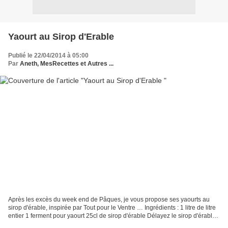
Yaourt au Sirop d'Erable
Publié le 22/04/2014 à 05:00
Par
Aneth, MesRecettes et Autres ...
Après les excès du week end de Pâques, je vous propose ses yaourts au
sirop d'érable, inspirée par Tout pour le Ventre … Ingrédients : 1 litre de litre
entier 1 ferment pour yaourt 25cl de sirop d'érable Délayez le sirop d'érable,
le ferment et le lait....