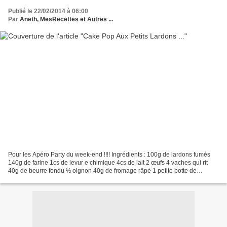
Publié le 22/02/2014 à 06:00
Par
Aneth, MesRecettes et Autres ...
Pour les Apéro Party du week-end !!!! Ingrédients : 100g de lardons fumés
140g de farine 1cs de levur e chimique 4cs de lait 2 œufs 4 vaches qui rit
40g de beurre fondu ½ oignon 40g de fromage râpé 1 petite botte de
ciboulette Préchauffez votre four à...