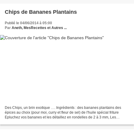
Chips de Bananes Plantains
Publié le 04/06/2014 à 05:00
Par
Aneth, MesRecettes et Autres ...
Des Chips, un brin exotique …. Ingrédients : des bananes plantains des
épices au choix (pour moi, curry et fleur de sel) de l'huile spécial friture
Epluchez vos bananes et les détaillez en rondelles de 2 à 3 mm, Les
plonger quelques minutes dans l'huile...