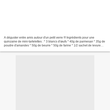
A déguster entre amis autour d'un petit verre !!! Ingrédients pour une
quinzaine de mini-tartelettes : * 3 blancs d'œufs * 40g de parmesan * 35g de
poudre d'amandes * 50g de beurre * 50g de farine * 1/2 sachet de levure
chimique * 1cc de 5 baies * 1/2...