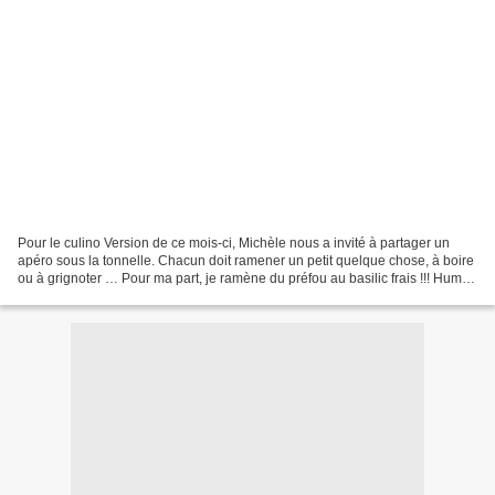
Pour le culino Version de ce mois-ci, Michèle nous a invité à partager un
apéro sous la tonnelle. Chacun doit ramener un petit quelque chose, à boire
ou à grignoter … Pour ma part, je ramène du préfou au basilic frais !!! Hum,
quel délice !!! Ingrédients...