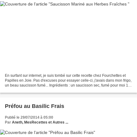
En surfant sur internet, je suis tombé sur cette recette chez Fourchettes et
Papilles en Joie. Pas d'excuses pour essayer celle-ci, j'avais dans mon frigo,
un beau saucisson fumé... Ingrédients : un saucisson sec, fumé pour moi 1
gousse d'ail hachée une...
Préfou au Basilic Frais
Publié le 29/07/2014 à 05:00
Par
Aneth, MesRecettes et Autres ...