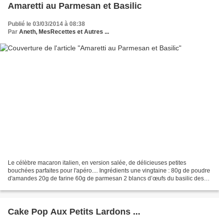
Amaretti au Parmesan et Basilic
Publié le 03/03/2014 à 08:38
Par
Aneth, MesRecettes et Autres ...
Le célèbre macaron italien, en version salée, de délicieuses petites
bouchées parfaites pour l'apéro.... Ingrédients une vingtaine : 80g de poudre
d'amandes 20g de farine 60g de parmesan 2 blancs d’œufs du basilic des
graines de pavot sel, poivre Dans...
Cake Pop Aux Petits Lardons ...