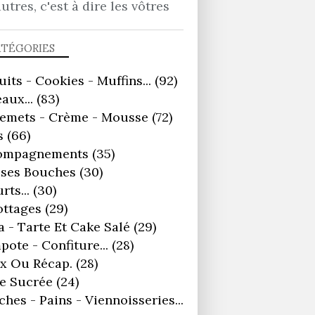
autres, c'est à dire les vôtres
ACCOMPAGNEMENTS
ATÉGORIES
uits - Cookies - Muffins...
(92)
aux...
(83)
remets - Crème - Mousse
(72)
s
(66)
ompagnements
(35)
ses Bouches
(30)
rts...
(30)
ottages
(29)
a - Tarte Et Cake Salé
(29)
ote - Confiture...
(28)
x Ou Récap.
(28)
e Sucrée
(24)
ches - Pains - Viennoisseries...