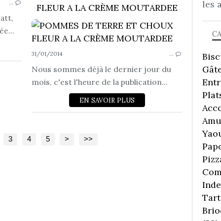
les 
…
FLEUR A LA CRÈME MOUTARDEE
att,
ée...
C
31/01/2014
…
Bisc
Gâte
Nous sommes déjà le dernier jour du
Ent
mois, c'est l'heure de la publication...
Plat
EN SAVOIR PLUS
Acc
Amu
Yaou
3
4
5
>
>>
Pap
Pizz
Comp
Inde
Tart
Brio