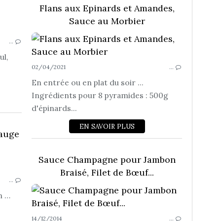
Flans aux Epinards et Amandes,
Sauce au Morbier
ACCOMPAGNEMENTS
…
ul,
02/04/2021
…
En entrée ou en plat du soir ...
Ingrédients pour 8 pyramides : 500g
d'épinards...
EN SAVOIR PLUS
Sauge
ACCOMPAGNEMENTS
Sauce Champagne pour Jambon
Braisé, Filet de Bœuf...
…
n …
14/12/2014
…