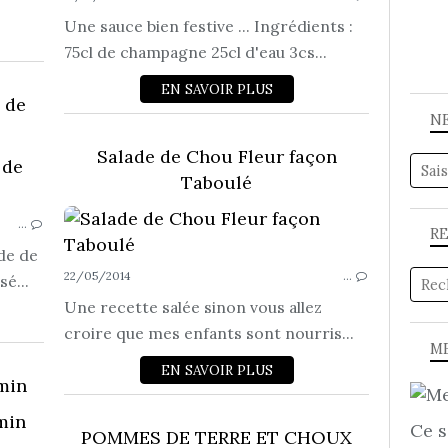
Une sauce bien festive ... Ingrédients :
75cl de champagne 25cl d'eau 3cs...
EN SAVOIR PLUS
 de
N
Salade de Chou Fleur façon
ACCOMPAGNEMENTS
Taboulé
…
R
de de
22/05/2014
…
sé...
Une recette salée sinon vous allez
croire que mes enfants sont nourris...
ME
EN SAVOIR PLUS
min
Ce s
ACCOMPAGNEMENTS
POMMES DE TERRE ET CHOUX