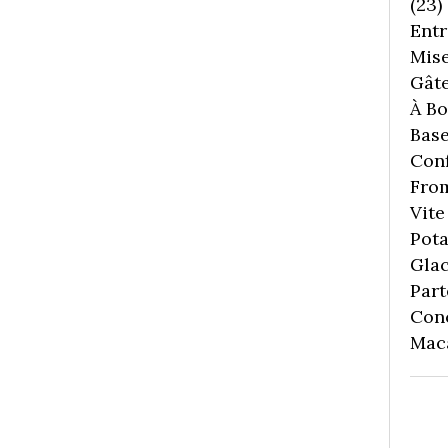
(23)
Entr
Mise
Gâte
À Boi
Bas
Conf
Fro
Vite 
Pota
Gla
Part
Con
Mac