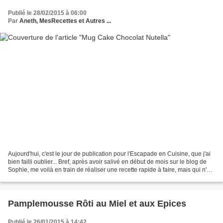
Publié le 28/02/2015 à 06:00
Par
Aneth, MesRecettes et Autres ...
Aujourd'hui, c'est le jour de publication pour l'Escapade en Cuisine, que j'ai
bien failli oublier... Bref, après avoir salivé en début de mois sur le blog de
Sophie, me voilà en train de réaliser une recette rapide à faire, mais qui n'en
reste pas moins...
Pamplemousse Rôti au Miel et aux Epices
Publié le 26/01/2015 à 14:42