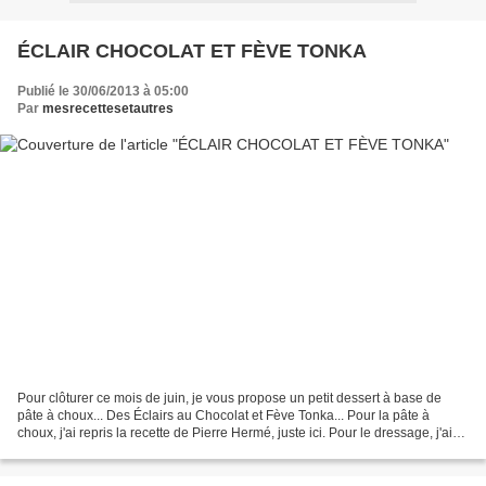
ÉCLAIR CHOCOLAT ET FÈVE TONKA
Publié le 30/06/2013 à 05:00
Par
mesrecettesetautres
Pour clôturer ce mois de juin, je vous propose un petit dessert à base de
pâte à choux... Des Éclairs au Chocolat et Fève Tonka... Pour la pâte à
choux, j'ai repris la recette de Pierre Hermé, juste ici. Pour le dressage, j'ai
formé un éclair sous la...