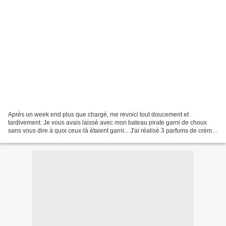
Après un week end plus que chargé, me revoici tout doucement et
tardivement. Je vous avais laissé avec mon bateau pirate garni de choux
sans vous dire à quoi ceux-là étaient garni... J'ai réalisé 3 parfums de crème,
certains à la vanille d'autres au chocolat...