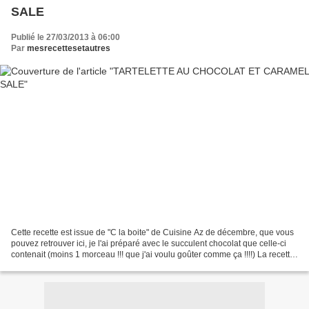
SALE
Publié le 27/03/2013 à 06:00
Par
mesrecettesetautres
Cette recette est issue de "C la boite" de Cuisine Az de décembre, que vous
pouvez retrouver ici, je l'ai préparé avec le succulent chocolat que celle-ci
contenait (moins 1 morceau !!! que j'ai voulu goûter comme ça !!!!) La recette
du livret était prévue...