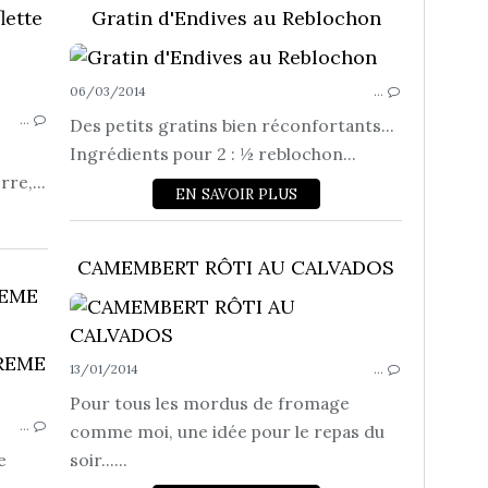
lette
Gratin d'Endives au Reblochon
FROMAGE
06/03/2014
PLATS
…
…
Des petits gratins bien réconfortants...
Ingrédients pour 2 : ½ reblochon...
re,...
EN SAVOIR PLUS
CAMEMBERT RÔTI AU CALVADOS
REME
13/01/2014
…
FROMAGE
Pour tous les mordus de fromage
…
comme moi, une idée pour le repas du
e
soir......