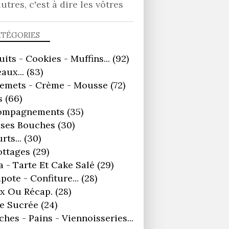
autres, c'est à dire les vôtres
ATÉGORIES
uits - Cookies - Muffins...
(92)
aux...
(83)
remets - Crème - Mousse
(72)
s
(66)
ompagnements
(35)
ses Bouches
(30)
rts...
(30)
ottages
(29)
a - Tarte Et Cake Salé
(29)
ote - Confiture...
(28)
x Ou Récap.
(28)
e Sucrée
(24)
ches - Pains - Viennoisseries...