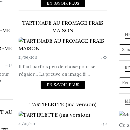
..
EN SAVOIR PLUS
TARTINADE AU FROMAGE FRAIS
REME
MAISON
N
FROMAGE
21/06/2013
…
…
Il faut parfois peu de chose pour se
R
 pour
régaler... La preuve en image !!!...
...
EN SAVOIR PLUS
ME
TARTIFLETTE (ma version)
ET AU
Ce s
31/01/2013
…