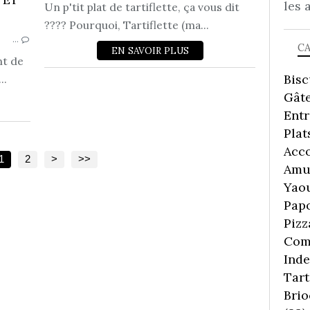
les 
FROMAGE
Un p'tit plat de tartiflette, ça vous dit
???? Pourquoi, Tartiflette (ma...
…
C
EN SAVOIR PLUS
nt de
Bisc
..
Gâte
Ent
Plat
Acc
1
2
>
>>
Amu
Yaou
Pap
Pizz
Comp
Inde
Tart
Brio