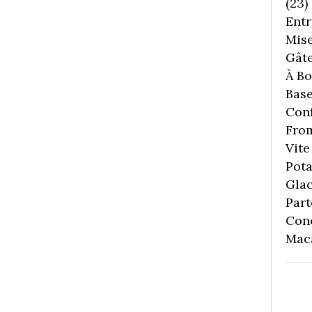
(23)
Entr
Mise
Gâte
À Boi
Bas
Conf
Fro
Vite 
Pota
Gla
Part
Con
Mac