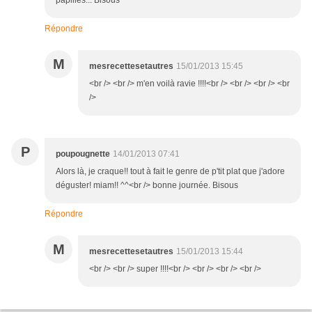
papilles... Bisous
Répondre
M
mesrecettesetautres
15/01/2013 15:45
<br /> <br /> m'en voilà ravie !!!!<br /> <br /> <br /> <br
/>
P
poupougnette
14/01/2013 07:41
Alors là, je craque!! tout à fait le genre de p'tit plat que j'adore
déguster! miam!! ^^<br /> bonne journée. Bisous
Répondre
M
mesrecettesetautres
15/01/2013 15:44
<br /> <br /> super !!!!<br /> <br /> <br /> <br />