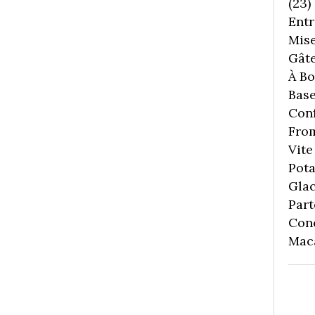
(23)
Entr
Mise
Gâte
À Boi
Bas
Conf
Fro
Vite 
Pota
Gla
Part
Con
Mac