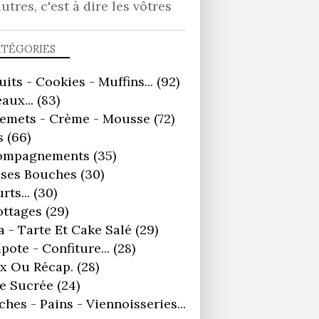
autres, c'est à dire les vôtres
GÂTEAUX...
ATÉGORIES
uits - Cookies - Muffins...
(92)
aux...
(83)
remets - Crème - Mousse
(72)
s
(66)
ompagnements
(35)
ses Bouches
(30)
rts...
(30)
ottages
(29)
a - Tarte Et Cake Salé
(29)
ote - Confiture...
(28)
x Ou Récap.
(28)
e Sucrée
(24)
ches - Pains - Viennoisseries...