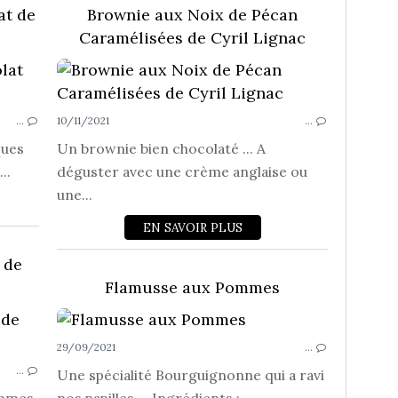
at de
Brownie aux Noix de Pécan
Caramélisées de Cyril Lignac
GÂTEAUX...
…
10/11/2021
…
ques
Un brownie bien chocolaté ... A
..
déguster avec une crème anglaise ou
une...
EN SAVOIR PLUS
 de
Flamusse aux Pommes
GÂTEAUX...
29/09/2021
…
…
Une spécialité Bourguignonne qui a ravi