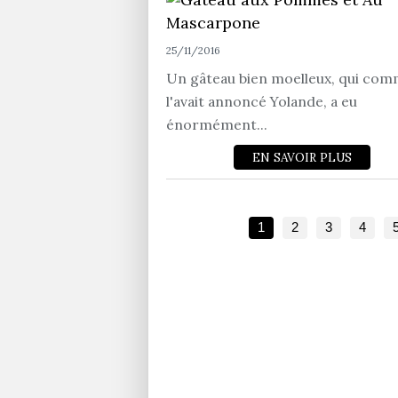
25/11/2016
Un gâteau bien moelleux, qui co
l'avait annoncé Yolande, a eu
énormément...
EN SAVOIR PLUS
1
2
3
4