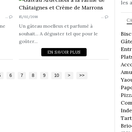
les 
GÂTEAUX...
…
15/02/2016
…
C
mme
Un gâteau moelleux et parfumé à
Bisc
souhait... A déguster tel que pour le
Gâte
goûter...
Ent
EN SAVOIR PLUS
Plat
Acc
Amu
5
6
7
8
9
10
>
>>
Yaou
Pap
Pizz
Comp
Inde
Tart
Brio