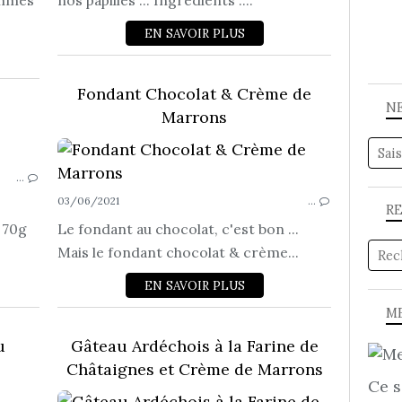
ommes
nos papilles ... Ingrédients :...
EN SAVOIR PLUS
Fondant Chocolat & Crème de
N
Marrons
GÂTEAUX...
…
03/06/2021
…
R
 70g
Le fondant au chocolat, c'est bon ...
Mais le fondant chocolat & crème...
EN SAVOIR PLUS
ME
u
Gâteau Ardéchois à la Farine de
Châtaignes et Crème de Marrons
Ce s