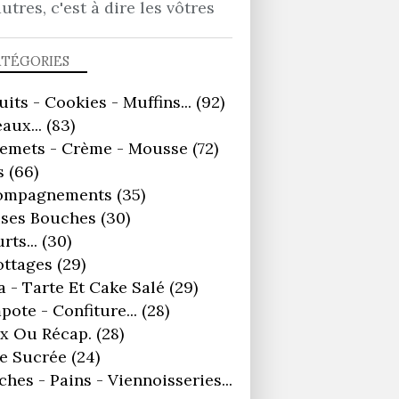
autres, c'est à dire les vôtres
ATÉGORIES
uits - Cookies - Muffins...
(92)
aux...
(83)
remets - Crème - Mousse
(72)
s
(66)
ompagnements
(35)
ses Bouches
(30)
rts...
(30)
ottages
(29)
a - Tarte Et Cake Salé
(29)
ote - Confiture...
(28)
x Ou Récap.
(28)
e Sucrée
(24)
ches - Pains - Viennoisseries...