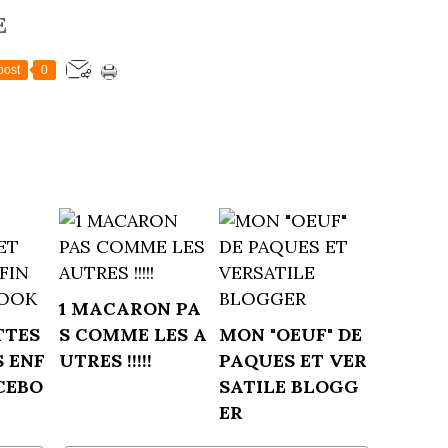
E
post
0
1 MACARON PA
TTES
S COMME LES A
MON "OEUF" DE
S ENF
UTRES !!!!!
PAQUES ET VER
CEBO
SATILE BLOGG
ER