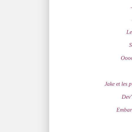
Le
S
Oooo
Jake et les 
Dev'
Embarq