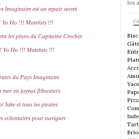
les 
 Imaginaire est un repair secret
C
 Yo Ho !!! Matelots !!!
Bisc
ent les plans du Capitaine Crochet
Gâte
! Yo Ho !!! Matelots !!!
Ent
Plat
Acc
Amu
irates du Pays Imaginaire
Yaou
 mer en joyeux flibustiers
Pap
Pizz
te Jake et tous les pirates
Comp
Inde
s volontaires pour naviguer
Tart
Brio