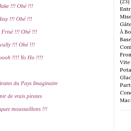
(23)
Jake !!! Ohé !!!
Entr
Mise
Issy !!! Ohé !!!
Gâte
À Boi
 Frisé !!! Ohé !!!
Bas
cully !!! Ohé !!!
Conf
Fro
ooh !!!! Yo Ho !!!!
Vite 
Pota
Gla
pirates du Pays Imaginaire
Part
Con
nir de vrais pirates
Mac
uez moussaillons !!!