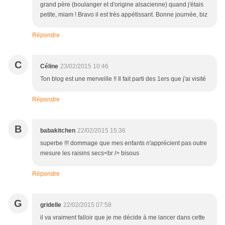
grand père (boulanger et d'origine alsacienne) quand j'étais
petite, miam ! Bravo il est très appétissant. Bonne journée, biz
Répondre
C
Céline
23/02/2015 10:46
Ton blog est une merveille !! Il fait parti des 1ers que j'ai visité
Répondre
B
babakitchen
22/02/2015 15:36
superbe !!! dommage que mes enfants n'apprécient pas outre
mesure les raisins secs<br /> bisous
Répondre
G
gridelle
22/02/2015 07:58
il va vraiment falloir que je me décide à me lancer dans cette