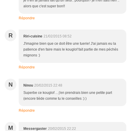
je n'en ai jamais fait qu'un seul.. pourquoi? je n'en sais rien ..
alors que c'est super bon!!
Répondre
R
Riri-cuisine
21/02/2015 08:52
J'imagine bien que ce doit être une tuerie! J'ai jamais eu la
patience d'en faire mais le kouglof fait partie de mes péchés
mignons :)
Répondre
N
Ninou
20/02/2015 22:48
Superbe ce kouglof ... j'en prendrais bien une petite part
(encore tiède comme tu le conseilles :) )
Répondre
M
Messergaster
20/02/2015 22:22