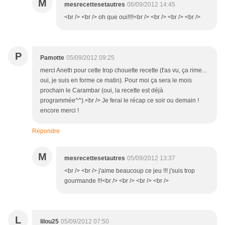
M
mesrecettesetautres
06/09/2012 14:45
<br /> <br /> oh que oui!!!!<br /> <br /> <br /> <br />
P
Pamotte
05/09/2012 09:25
merci Aneth pour cette trop chouette recette (t'as vu, ça rime...
oui, je suis en forme ce matin). Pour moi ça sera le mois
prochain le Carambar (oui, la recette est déjà
programmée^^).<br /> Je ferai le récap ce soir ou demain !
encore merci !
Répondre
M
mesrecettesetautres
05/09/2012 13:37
<br /> <br /> j'aime beaucoup ce jeu !!! j'suis trop
gourmande !!!<br /> <br /> <br /> <br />
L
lilou25
05/09/2012 07:50