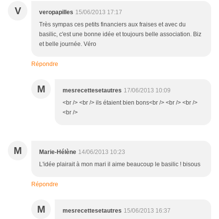
V
veropapilles
15/06/2013 17:17
Très sympas ces petits financiers aux fraises et avec du
basilic, c'est une bonne idée et toujours belle association. Biz
et belle journée. Véro
Répondre
M
mesrecettesetautres
17/06/2013 10:09
<br /> <br /> ils étaient bien bons<br /> <br /> <br />
<br />
M
Marie-Hélène
14/06/2013 10:23
L'idée plairait à mon mari il aime beaucoup le basilic ! bisous
Répondre
M
mesrecettesetautres
15/06/2013 16:37