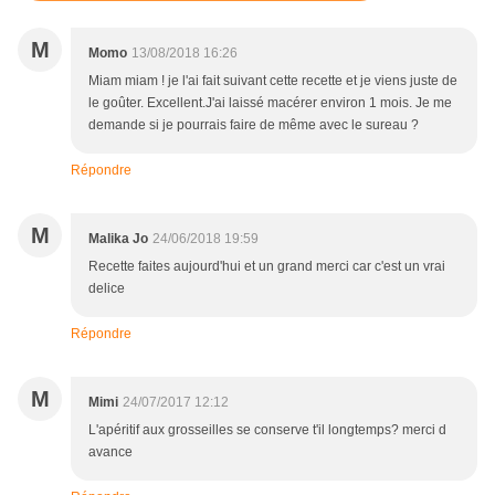
M
Momo
13/08/2018 16:26
Miam miam ! je l'ai fait suivant cette recette et je viens juste de
le goûter. Excellent.J'ai laissé macérer environ 1 mois. Je me
demande si je pourrais faire de même avec le sureau ?
Répondre
M
Malika Jo
24/06/2018 19:59
Recette faites aujourd'hui et un grand merci car c'est un vrai
delice
Répondre
M
Mimi
24/07/2017 12:12
L'apéritif aux grosseilles se conserve t'il longtemps? merci d
avance