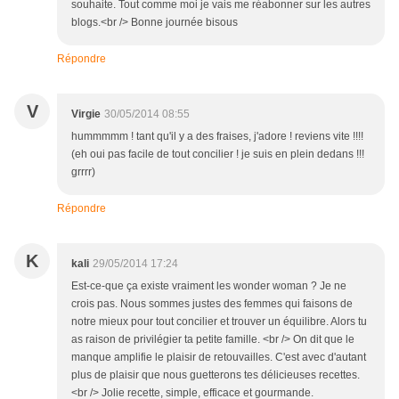
souhaite. Tout comme moi je vais me réabonner sur les autres
blogs.<br /> Bonne journée bisous
Répondre
V
Virgie
30/05/2014 08:55
hummmmm ! tant qu'il y a des fraises, j'adore ! reviens vite !!!!
(eh oui pas facile de tout concilier ! je suis en plein dedans !!!
grrrr)
Répondre
K
kali
29/05/2014 17:24
Est-ce-que ça existe vraiment les wonder woman ? Je ne
crois pas. Nous sommes justes des femmes qui faisons de
notre mieux pour tout concilier et trouver un équilibre. Alors tu
as raison de privilégier ta petite famille. <br /> On dit que le
manque amplifie le plaisir de retouvailles. C'est avec d'autant
plus de plaisir que nous guetterons tes délicieuses recettes.
<br /> Jolie recette, simple, efficace et gourmande.