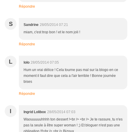
Répondre
S
Sandrine
28/05/2014 07:21
miam, c'est trop bon ! et le nom joli !
Répondre
L
lolo
28/05/2014 07:05
Hum un vrai délice ! Cela tourne pas mal sur la blogo en ce
moment il faut dire que cela a l'air terrible ! Bonne journée
bises
Répondre
I
Ingrid Lolibox
28/05/2014 07:03
Waouuuuuhhhh ton dessert !<br /> <br /> Je te rassure, tu n'es
pas la seule à être super woman ! ;) Et bloguer n'est pas une
obligation !!!<br /> <br /> Bizoux