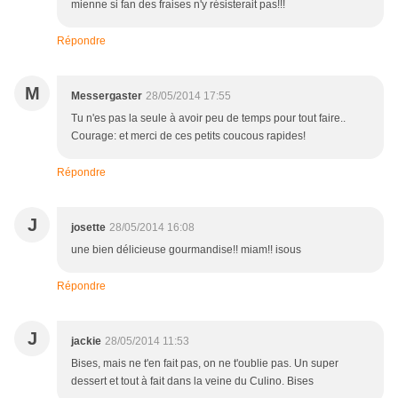
mienne si fan des fraises n'y résisterait pas!!!
Répondre
M
Messergaster
28/05/2014 17:55
Tu n'es pas la seule à avoir peu de temps pour tout faire..
Courage: et merci de ces petits coucous rapides!
Répondre
J
josette
28/05/2014 16:08
une bien délicieuse gourmandise!! miam!! isous
Répondre
J
jackie
28/05/2014 11:53
Bises, mais ne t'en fait pas, on ne t'oublie pas. Un super
dessert et tout à fait dans la veine du Culino. Bises