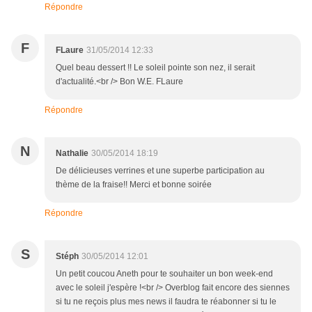
Répondre
F
FLaure
31/05/2014 12:33
Quel beau dessert !! Le soleil pointe son nez, il serait
d'actualité.<br /> Bon W.E. FLaure
Répondre
N
Nathalie
30/05/2014 18:19
De délicieuses verrines et une superbe participation au
thème de la fraise!! Merci et bonne soirée
Répondre
S
Stéph
30/05/2014 12:01
Un petit coucou Aneth pour te souhaiter un bon week-end
avec le soleil j'espère !<br /> Overblog fait encore des siennes
si tu ne reçois plus mes news il faudra te réabonner si tu le