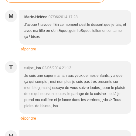
M
Marie-Hélène
07/06/2014 17:28
J'avoue ! j'avoue ! En ce moment c'est le dessert que je fais, et
avec ma fille on s'en &quot;goinfre&quot; tellement on aime
ça ! bises
Répondre
T
tulipe_isa
02/06/2014 21:13
Je suis une super maman aux yeux de mes enfants, y a que
ça qui compte,, moi non plus je suis pas très présente sur
mon blog, mais j essaye de vous suivre toutes,, pour le plaisir
de ce qui nous uni toutes, le partage de la cuisine... et là je
prend ma cuillère et je fonce dans tes verrines, ,<br /> Tous
pleins de bisous, isa
Répondre