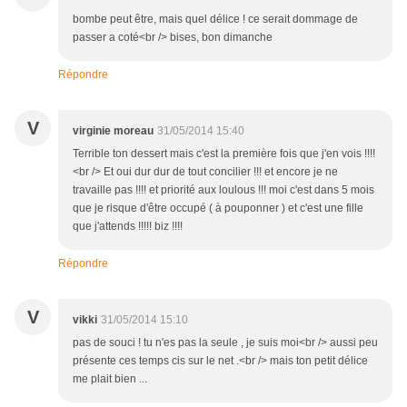
bombe peut être, mais quel délice ! ce serait dommage de
passer a coté<br /> bises, bon dimanche
Répondre
V
virginie moreau
31/05/2014 15:40
Terrible ton dessert mais c'est la première fois que j'en vois !!!!
<br /> Et oui dur dur de tout concilier !!! et encore je ne
travaille pas !!!! et priorité aux loulous !!! moi c'est dans 5 mois
que je risque d'être occupé ( à pouponner ) et c'est une fille
que j'attends !!!!! biz !!!!
Répondre
V
vikki
31/05/2014 15:10
pas de souci ! tu n'es pas la seule , je suis moi<br /> aussi peu
présente ces temps cis sur le net .<br /> mais ton petit délice
me plait bien ...