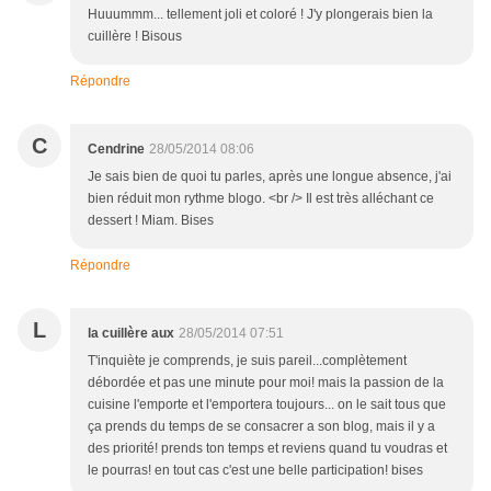
Huuummm... tellement joli et coloré ! J'y plongerais bien la
cuillère ! Bisous
Répondre
C
Cendrine
28/05/2014 08:06
Je sais bien de quoi tu parles, après une longue absence, j'ai
bien réduit mon rythme blogo. <br /> Il est très alléchant ce
dessert ! Miam. Bises
Répondre
L
la cuillère aux
28/05/2014 07:51
T'inquiète je comprends, je suis pareil...complètement
débordée et pas une minute pour moi! mais la passion de la
cuisine l'emporte et l'emportera toujours... on le sait tous que
ça prends du temps de se consacrer a son blog, mais il y a
des priorité! prends ton temps et reviens quand tu voudras et
le pourras! en tout cas c'est une belle participation! bises