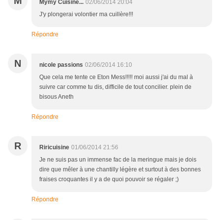
M
Mymy Cuisine...
02/06/2014 20:04
J'y plongerai volontier ma cuillère!!!
Répondre
N
nicole passions
02/06/2014 16:10
Que cela me tente ce Eton Mess!!!!! moi aussi j'ai du mal à
suivre car comme tu dis, difficile de tout concilier. plein de
bisous Aneth
Répondre
R
Riricuisine
01/06/2014 21:56
Je ne suis pas un immense fac de la meringue mais je dois
dire que mêler à une chantilly légère et surtout à des bonnes
fraises croquantes il y a de quoi pouvoir se régaler ;)
Répondre