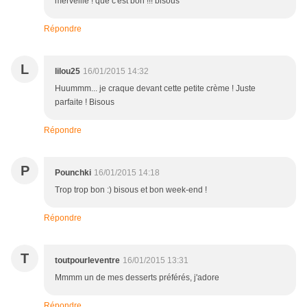
merveille ! que c'est bon !!! bisous
Répondre
L
lilou25
16/01/2015 14:32
Huummm... je craque devant cette petite crème ! Juste
parfaite ! Bisous
Répondre
P
Pounchki
16/01/2015 14:18
Trop trop bon :) bisous et bon week-end !
Répondre
T
toutpourleventre
16/01/2015 13:31
Mmmm un de mes desserts préférés, j'adore
Répondre