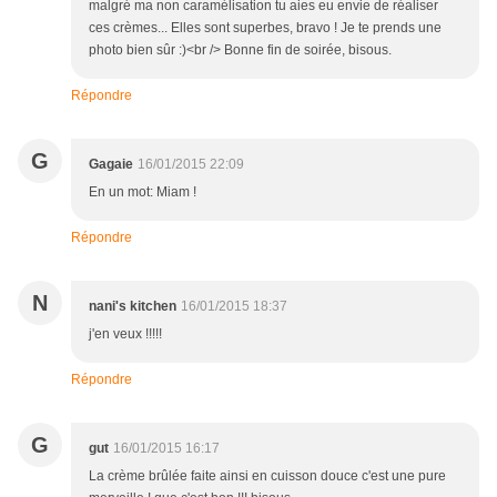
malgré ma non caramélisation tu aies eu envie de réaliser
ces crèmes... Elles sont superbes, bravo ! Je te prends une
photo bien sûr :)<br /> Bonne fin de soirée, bisous.
Répondre
G
Gagaie
16/01/2015 22:09
En un mot: Miam !
Répondre
N
nani's kitchen
16/01/2015 18:37
j'en veux !!!!!
Répondre
G
gut
16/01/2015 16:17
La crème brûlée faite ainsi en cuisson douce c'est une pure