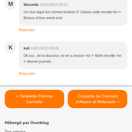
M
Manuella
16/01/2015 09:51
Un vrai régal les crèmes brulées !!! J'adore cette recette<br />
Bisous et bon week-end
Répondre
K
kali
16/01/2015 09:06
Oh,oui , de la douceur, on en a besoin.<br /> Belle recette.<br
/> Bonne journée
Répondre
< Tartelette Pomme
Coupette de Crémant
Cannelle
d'Alsace et Melonade >
Hébergé par Overblog
Top articles