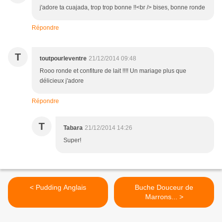
j'adore ta cuajada, trop trop bonne !!<br /> bises, bonne ronde
Répondre
T
toutpourleventre
21/12/2014 09:48
Rooo ronde et confiture de lait !!!! Un mariage plus que
délicieux j'adore
Répondre
T
Tabara
21/12/2014 14:26
Super!
< Pudding Anglais
Buche Douceur de
Marrons... >