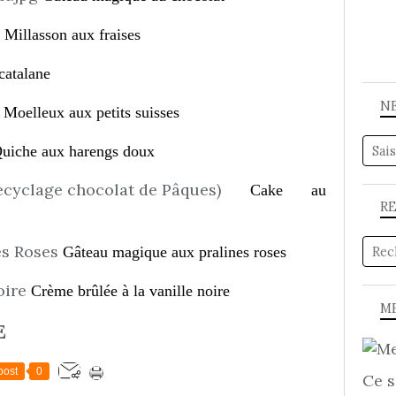
Millasson aux fraises
catalane
N
Moelleux aux petits suisses
uiche aux harengs doux
Cake au
R
Gâteau magique aux pralines roses
Crème brûlée à la vanille noire
ME
E
post
0
Ce s