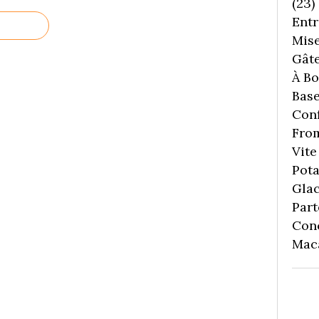
(23)
Entr
Mise
Gâte
À Boi
Bas
Conf
Fro
Vite 
Pota
Gla
Part
Con
Mac