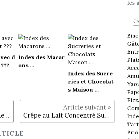
les 
C
Bisc
Gâte
Ent
avec d
Index des Macar
Plat
 ???
ons ...
Acc
Index des Sucre
Amu
ries et Chocolat
Yaou
s Maison ...
Pap
Pizz
Comp
Tarte Sucrée/Salée Pommes, Époisses, Sainte Maure de Touraine
Crêpe au Lait Concentré Sucré et Pralines Roses
Inde
Tart
Brio
TICLE