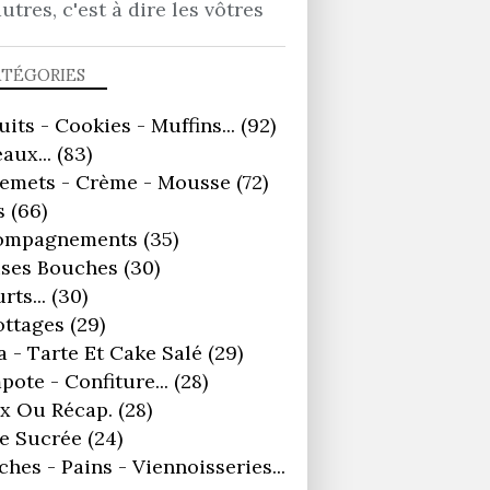
autres, c'est à dire les vôtres
ATÉGORIES
uits - Cookies - Muffins...
(92)
aux...
(83)
remets - Crème - Mousse
(72)
s
(66)
ompagnements
(35)
ses Bouches
(30)
rts...
(30)
ottages
(29)
a - Tarte Et Cake Salé
(29)
ote - Confiture...
(28)
x Ou Récap.
(28)
e Sucrée
(24)
ches - Pains - Viennoisseries...