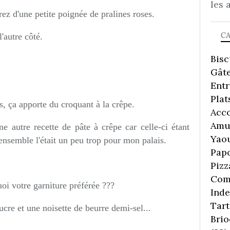
les 
ez d'une petite poignée de pralines roses.
C
'autre côté.
Bisc
Gâte
Ent
Plat
es, ça apporte du croquant à la crêpe.
Acc
Amu
 autre recette de pâte à crêpe car celle-ci étant
Yaou
'ensemble l'était un peu trop pour mon palais.
Pap
Pizz
Comp
uoi votre garniture préférée ???
Inde
Tart
cre et une noisette de beurre demi-sel...
Brio