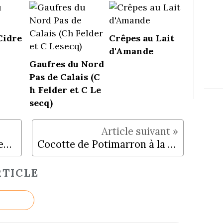
Cidre
Crêpes au Lait
d'Amande
Gaufres du Nord
Pas de Calais (C
h Felder et C Le
secq)
Recettes réalisées en partenariat avec Suner Gif
Cocotte de Potimarron à la Sauge
TICLE