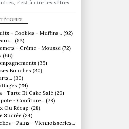
autres, c'est à dire les vôtres
ATÉGORIES
uits - Cookies - Muffins...
(92)
aux...
(83)
remets - Crème - Mousse
(72)
s
(66)
ompagnements
(35)
ses Bouches
(30)
rts...
(30)
ottages
(29)
a - Tarte Et Cake Salé
(29)
ote - Confiture...
(28)
x Ou Récap.
(28)
e Sucrée
(24)
ches - Pains - Viennoisseries...