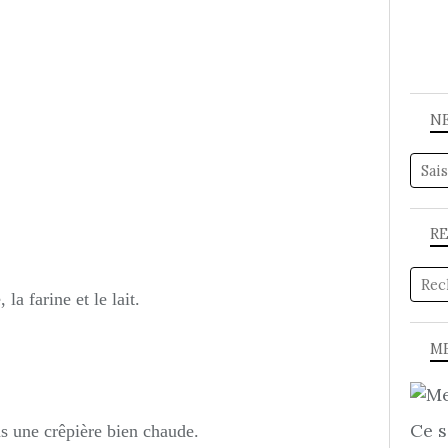
N
R
la farine et le lait.
ME
Ce s
s une crêpière bien chaude.