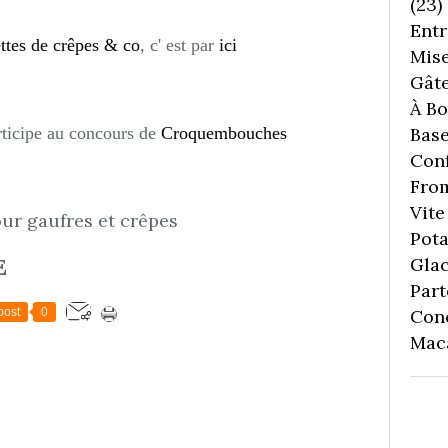
(23)
Entr
ettes de crêpes & co
, c' est par
ici
Mise
Gâte
À Boi
Bas
articipe au concours de
Croquembouches
Conf
Fro
Vite 
Pota
Gla
E
Part
Con
post
0
Mac