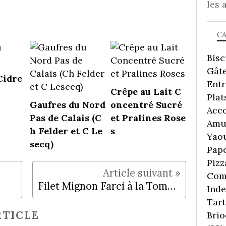
les 
C
Bisc
Gâte
Cidre
Ent
Crêpe au Lait C
Plat
Gaufres du Nord
oncentré Sucré
Acc
Pas de Calais (C
et Pralines Rose
Amu
h Felder et C Le
s
Yaou
secq)
Pap
Pizz
Comp
Filet Mignon Farci à la Tomme de Savoie et Jambon de Savoie
Inde
Tart
TICLE
Brio