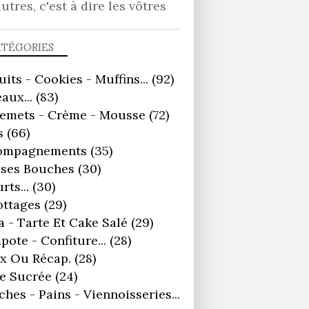
autres, c'est à dire les vôtres
ATÉGORIES
uits - Cookies - Muffins...
(92)
aux...
(83)
remets - Crème - Mousse
(72)
s
(66)
ompagnements
(35)
ses Bouches
(30)
rts...
(30)
ottages
(29)
a - Tarte Et Cake Salé
(29)
ote - Confiture...
(28)
x Ou Récap.
(28)
e Sucrée
(24)
ches - Pains - Viennoisseries...