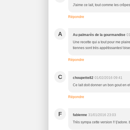
J'aime ce lait, tout comme les crêpes.
Répondre
A
Au palmarès de la gourmandise
01
Une recette qui a tout pour me plair
tiennes sont très appétissantes! bis
Répondre
C
choupette82
01/02/2016 09:41
Ce lait doit donner un bon gout en eff
Répondre
F
fabienne
31/01/2016 23:03
Très sympa cette version !! !j'adore