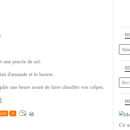
N
e
t une pincée de sel.
R
lait d'amande et le beurre.
pâte une heure avant de faire chauffer vos crêpes.
E
ME
post
0
Ce s