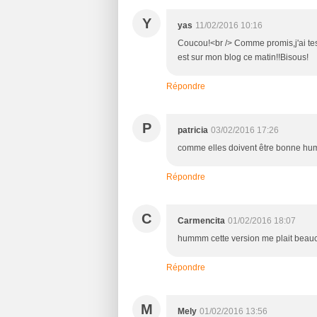
Y
yas
11/02/2016 10:16
Coucou!<br /> Comme promis,j'ai tes
est sur mon blog ce matin!!Bisous!
Répondre
P
patricia
03/02/2016 17:26
comme elles doivent être bonne h
Répondre
C
Carmencita
01/02/2016 18:07
hummm cette version me plait beau
Répondre
M
Mely
01/02/2016 13:56