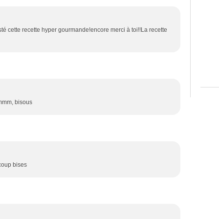
té cette recette hyper gourmande!encore merci à toi!!La recette
ummm, bisous
coup bises