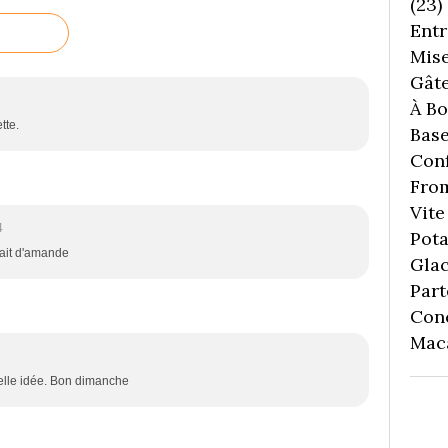
(23)
Entr
Mise
Gâte
À Boi
tte.
Bas
Conf
Fro
Vite 
4
Pota
lait d'amande
Gla
Part
Con
Mac
 Belle idée. Bon dimanche