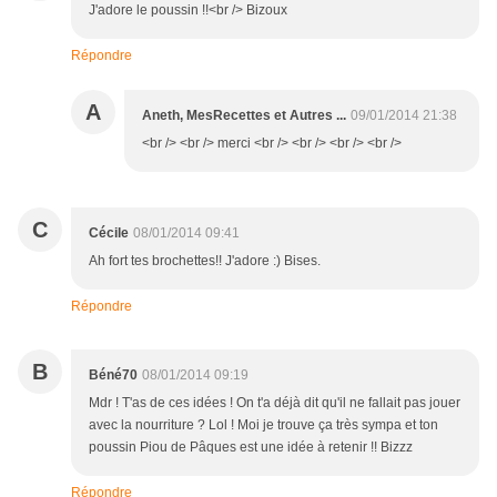
J'adore le poussin !!<br /> Bizoux
Répondre
A
Aneth, MesRecettes et Autres ...
09/01/2014 21:38
<br /> <br /> merci <br /> <br /> <br /> <br />
C
Cécile
08/01/2014 09:41
Ah fort tes brochettes!! J'adore :) Bises.
Répondre
B
Béné70
08/01/2014 09:19
Mdr ! T'as de ces idées ! On t'a déjà dit qu'il ne fallait pas jouer
avec la nourriture ? Lol ! Moi je trouve ça très sympa et ton
poussin Piou de Pâques est une idée à retenir !! Bizzz
Répondre