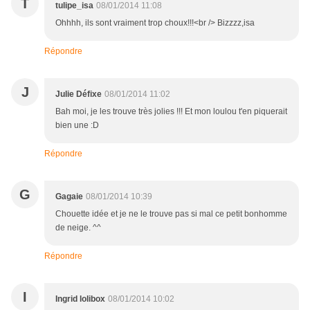
T
tulipe_isa
08/01/2014 11:08
Ohhhh, ils sont vraiment trop choux!!!<br /> Bizzzz,isa
Répondre
J
Julie Défixe
08/01/2014 11:02
Bah moi, je les trouve très jolies !!! Et mon loulou t'en piquerait
bien une :D
Répondre
G
Gagaie
08/01/2014 10:39
Chouette idée et je ne le trouve pas si mal ce petit bonhomme
de neige. ^^
Répondre
I
Ingrid lolibox
08/01/2014 10:02