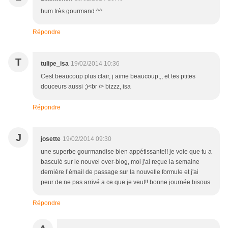
hum très gourmand ^^
Répondre
T
tulipe_isa
19/02/2014 10:36
Cest beaucoup plus clair, j aime beaucoup,,, et tes ptites
douceurs aussi ;)<br /> bizzz, isa
Répondre
J
josette
19/02/2014 09:30
une superbe gourmandise bien appétissante!! je voie que tu a
basculé sur le nouvel over-blog, moi j'ai reçue la semaine
dernière l’émail de passage sur la nouvelle formule et j'ai
peur de ne pas arrivé a ce que je veut!! bonne journée bisous
Répondre