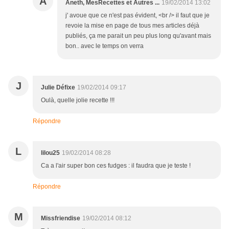
A
Aneth, MesRecettes et Autres ...
19/02/2014 13:02
j' avoue que ce n'est pas évident, <br /> il faut que je
revoie la mise en page de tous mes articles déjà
publiés, ça me parait un peu plus long qu'avant mais
bon.. avec le temps on verra
J
Julie Défixe
19/02/2014 09:17
Oulà, quelle jolie recette !!!
Répondre
L
lilou25
19/02/2014 08:28
Ca a l'air super bon ces fudges : il faudra que je teste !
Répondre
M
Missfriendise
19/02/2014 08:12