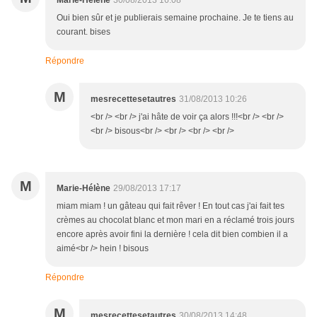
Marie-Hélène
30/08/2013 16:08
Oui bien sûr et je publierais semaine prochaine. Je te tiens au
courant. bises
Répondre
M
mesrecettesetautres
31/08/2013 10:26
<br /> <br /> j'ai hâte de voir ça alors !!!<br /> <br />
<br /> bisous<br /> <br /> <br /> <br />
M
Marie-Hélène
29/08/2013 17:17
miam miam ! un gâteau qui fait rêver ! En tout cas j'ai fait tes
crèmes au chocolat blanc et mon mari en a réclamé trois jours
encore après avoir fini la dernière ! cela dit bien combien il a
aimé<br /> hein ! bisous
Répondre
M
mesrecettesetautres
30/08/2013 14:48