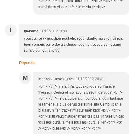
<br /> <br /> oui, il est délicieux !!!!<br /> <br /> <br />
merci de ta visite<br /> <br /> <br /> <br />
I
ipanama
11/10/2012 18:06
coucou,<br /> question peut etre redondante, mais je n'ai pas
bien compris où je devais cliquer pour le petit ourson quand
j'arrive sur leur site ??
Répondre
M
mesrecettesetautres
11/10/2012 20:41
<br /> <br /> en fait, j'ai tout expliqué sur l'article
"l'ourson Cémoi et moi avons besoin de vous".<br />
<br /> <br /> je participe à un concours, où il faut que
je raméne le plus de visites sur le site Cémoi, par le
biais d'un lien tracké mis sur mon blog;<br /> <br />
<br /> si tu veux m'aider, n'hésites pas un faire un clic
tous les jours, je mets tous les jours le lien<br /> <br
/> <br /> bises<br /> <br /> <br /> <br />