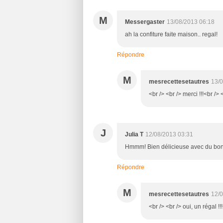
M
Messergaster
13/08/2013 06:18
ah la confiture faite maison.. regal!
Répondre
M
mesrecettesetautres
13/0
<br /> <br /> merci !!!<br /> 
J
Julia T
12/08/2013 03:31
Hmmm! Bien délicieuse avec du bon
Répondre
M
mesrecettesetautres
12/0
<br /> <br /> oui, un régal !!