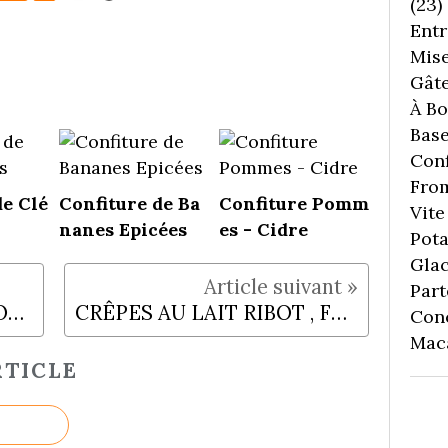
(23)
Entr
Mise
Gâte
À Boi
Bas
Conf
Fro
de Clé
Confiture de Ba
Confiture Pomm
Vite 
nanes Epicées
es - Cidre
Pota
Gla
Part
PETITES CREMES AU CHOCOLAT BLANC
CRÊPES AU LAIT RIBOT , FERMENTE , IBEN ...
Con
Mac
TICLE