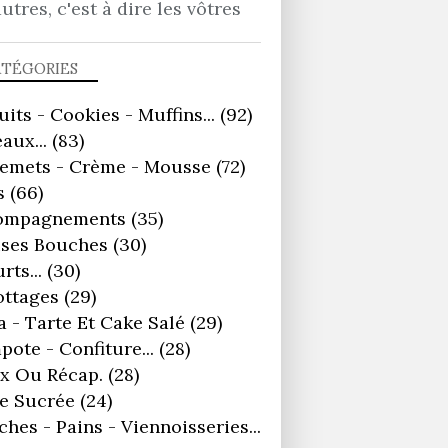
autres, c'est à dire les vôtres
ATÉGORIES
uits - Cookies - Muffins...
(92)
aux...
(83)
remets - Crème - Mousse
(72)
s
(66)
ompagnements
(35)
ses Bouches
(30)
rts...
(30)
ottages
(29)
a - Tarte Et Cake Salé
(29)
ote - Confiture...
(28)
x Ou Récap.
(28)
e Sucrée
(24)
ches - Pains - Viennoisseries...