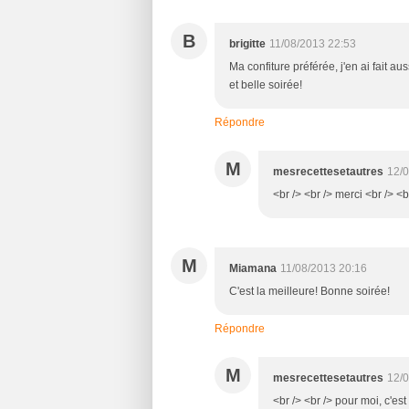
B
brigitte
11/08/2013 22:53
Ma confiture préférée, j'en ai fait a
et belle soirée!
Répondre
M
mesrecettesetautres
12/0
<br /> <br /> merci <br /> <b
M
Miamana
11/08/2013 20:16
C'est la meilleure! Bonne soirée!
Répondre
M
mesrecettesetautres
12/0
<br /> <br /> pour moi, c'est