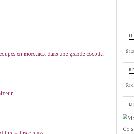
N
 coupés en morceaux dans une grande cocotte.
.
R
ixeur.
ME
Ce s