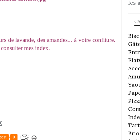
les 
C
Bisc
rs de lavande, des amandes... à votre confiture.
Gâte
 à consulter mes index.
Ent
Plat
Acc
Amu
Yaou
Pap
Pizz
Comp
Inde
E
Tart
Brio
post
0