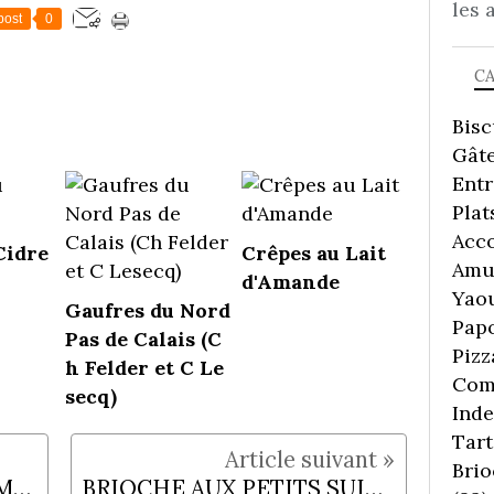
les 
post
0
C
Bisc
Gâte
Ent
Plat
Acc
Cidre
Crêpes au Lait
Amu
d'Amande
Yaou
Gaufres du Nord
Pap
Pas de Calais (C
Pizz
h Felder et C Le
Comp
secq)
Inde
Tart
Brio
MERGUEZ SÉCHÉE, COMME UN CHORIZO MAISON
BRIOCHE AUX PETITS SUISSES (machine à pain)