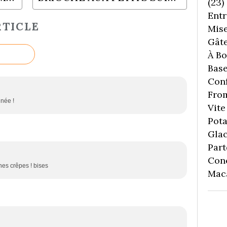
(23)
Entr
TICLE
Mise
Gâte
À Boi
Bas
Conf
Fro
nnée !
Vite 
Pota
Gla
Part
Con
nnes crêpes ! bises
Mac