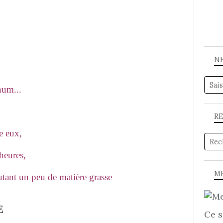
N
hum...
R
e eux,
 heures,
ME
utant un peu de matière grasse
E
Ce s