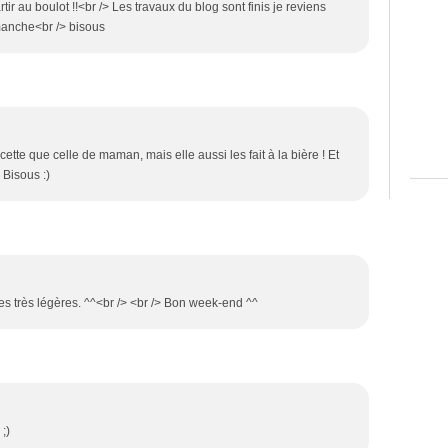
ir au boulot !!<br /> Les travaux du blog sont finis je reviens
manche<br /> bisous
tte que celle de maman, mais elle aussi les fait à la bière ! Et
 Bisous :)
êpes très légères. ^^<br /> <br /> Bon week-end ^^
 ;)