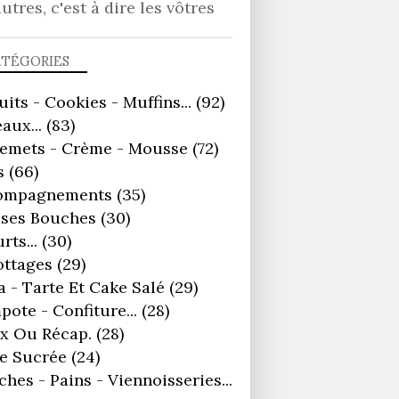
autres, c'est à dire les vôtres
ATÉGORIES
uits - Cookies - Muffins...
(92)
aux...
(83)
remets - Crème - Mousse
(72)
s
(66)
ompagnements
(35)
ses Bouches
(30)
rts...
(30)
ottages
(29)
a - Tarte Et Cake Salé
(29)
ote - Confiture...
(28)
x Ou Récap.
(28)
e Sucrée
(24)
ches - Pains - Viennoisseries...