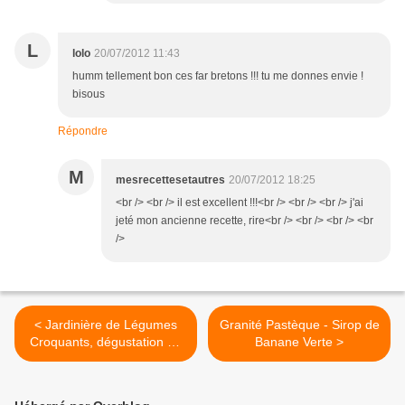
L
lolo
20/07/2012 11:43
humm tellement bon ces far bretons !!! tu me donnes envie !
bisous
Répondre
M
mesrecettesetautres
20/07/2012 18:25
<br /> <br /> il est excellent !!!<br /> <br /> <br /> j'ai
jeté mon ancienne recette, rire<br /> <br /> <br /> <br
/>
< Jardinière de Légumes
Granité Pastèque - Sirop de
Croquants, dégustation de
Banane Verte >
la Bière Piste Noire