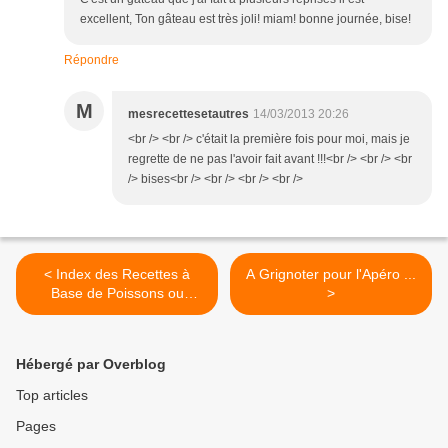
excellent, Ton gâteau est très joli! miam! bonne journée, bise!
Répondre
M
mesrecettesetautres
14/03/2013 20:26
<br /> <br /> c'était la première fois pour moi, mais je
regrette de ne pas l'avoir fait avant !!!<br /> <br /> <br
/> bises<br /> <br /> <br /> <br />
< Index des Recettes à
A Grignoter pour l'Apéro ...
Base de Poissons ou
>
Crustacés
Hébergé par Overblog
Top articles
Pages