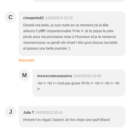
C
choupette82
14/03/2013 10:32
Désolé ma belle, je suis nulle en ce moment j'ai la tête
ailleurs !! pfffff ! impardonnable !!!<br /> Je te pique ta jolie
photo pour ma prochaine mise à l'honneur et je te remercie
vivement pour ce gentil clin d'oeil ! très gros bisous ma belle
et passes une belle journée :)
Répondre
M
mesrecettesetautres
15/03/2013 20:58
<br /> <br /> c'est pas grave !!!!<br /> <br /> <br /> <br
/>
J
Julia T
14/03/2013 03:41
Hmmm! Un régal! J'adore! Je t'en chipe une part! Bises!