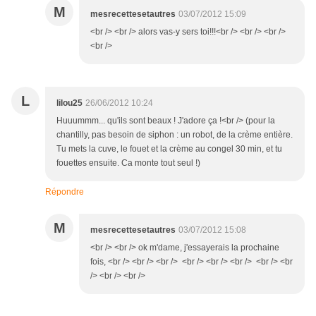
M
mesrecettesetautres
03/07/2012 15:09
<br /> <br /> alors vas-y sers toi!!!<br /> <br /> <br />
<br />
L
lilou25
26/06/2012 10:24
Huuummm... qu'ils sont beaux ! J'adore ça !<br /> (pour la
chantilly, pas besoin de siphon : un robot, de la crème entière.
Tu mets la cuve, le fouet et la crème au congel 30 min, et tu
fouettes ensuite. Ca monte tout seul !)
Répondre
M
mesrecettesetautres
03/07/2012 15:08
<br /> <br /> ok m'dame, j'essayerais la prochaine
fois, <br /> <br /> <br /> <br /> <br /> <br /> <br /> <br
/> <br /> <br />