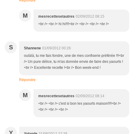
Répondre
M
mesrecettesetautres
02/09/2012 08:15
<br /> <br /> hi hi!!!!<br /> <br /> <br /> <br />
S
Shannene
01/09/2012 00:26
oulàlà, tu me fais fondre, une de mes confiserie préférée !!!<br
/> Un pure délice, tu m'as donnée envie de faire des yaourts !
<br /> Excellente recette !<br /> Bon week-end !
Répondre
M
mesrecettesetautres
02/09/2012 08:14
<br /> <br /> c'est si bon les yaourts maison!!!!<br />
<br /> <br /> <br />
Y
Yolande
31/08/2012 22:28