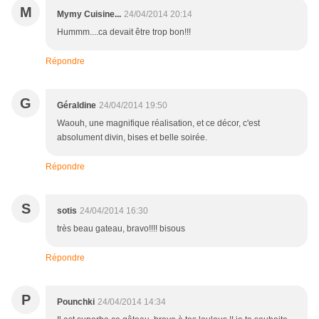
M
Mymy Cuisine...
24/04/2014 20:14
Hummm....ca devait être trop bon!!!
Répondre
G
Géraldine
24/04/2014 19:50
Waouh, une magnifique réalisation, et ce décor, c'est
absolument divin, bises et belle soirée.
Répondre
S
sotis
24/04/2014 16:30
très beau gateau, bravo!!!! bisous
Répondre
P
Pounchki
24/04/2014 14:34