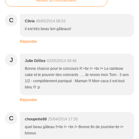
Ajouter un commentaire
C
Clivia
06/05/2014 08:52
il est très beau ton gâteaux!
Répondre
J
Julie Défixe
03/05/2014 08:48
Bonne chance pour le concours !!! <br /> <br /> Le rainbow
cake et le pouvoir des colorants ..... Je revois mon Tom - 3 ans
1/2 - complètement paniqué : Maman !!! Mon caca il est tout
bleu !!! :p
Répondre
C
choupette88
25/04/2014 17:35
quel beau gâteau !!<br /> <br /> Bonne fin de journée<br />
bisous