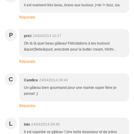
il est vraiment très beau, bravo aux loulous ;)<br /> bizz, isa
Répondre
P
prici
24/04/2014 10:17
Oh là là quel beau gâteau! Félicitations à tes loulous!
&quot;Belle&quot; anecdote pour la butter cream, hihihi...
Répondre
C
Candice
24/04/2014 09:44
Un gâteau bien gourmand pour une mamie super fière je
pense! ;)
Répondre
L
lolo
24/04/2014 09:40
Il est superbe ce gâteau ! Une belle épaisseur et de jolies