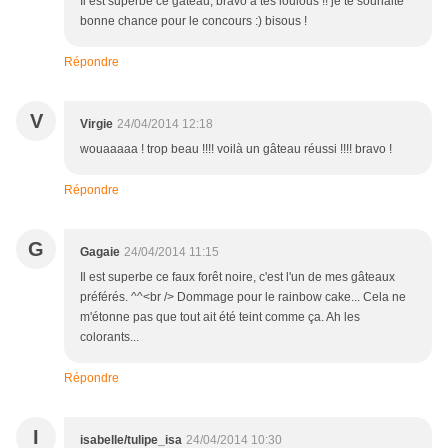
Il est superbe ce gâteau, bravo à tes loulous !! je te souhaite
bonne chance pour le concours :) bisous !
Répondre
V
Virgie
24/04/2014 12:18
wouaaaaa ! trop beau !!!! voilà un gâteau réussi !!!! bravo !
Répondre
G
Gagaie
24/04/2014 11:15
Il est superbe ce faux forêt noire, c'est l'un de mes gâteaux
préférés. ^^<br /> Dommage pour le rainbow cake... Cela ne
m'étonne pas que tout ait été teint comme ça. Ah les
colorants...
Répondre
I
isabelle/tulipe_isa
24/04/2014 10:30