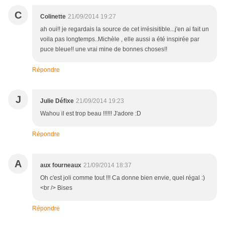
C
Colinette
21/09/2014 19:27
ah oui!! je regardais la source de cet irrésisitible...j'en ai fait un
voila pas longtemps..Michèle , elle aussi a été inspirée par
puce bleue!! une vrai mine de bonnes choses!!
Répondre
J
Julie Défixe
21/09/2014 19:23
Wahou il est trop beau !!!!!! J'adore :D
Répondre
A
aux fourneaux
21/09/2014 18:37
Oh c'est joli comme tout !!! Ca donne bien envie, quel régal :)
<br /> Bises
Répondre