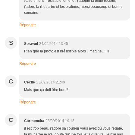
Absolument irrésistible, en effet, j'adopte ta belle recette,
j'adore la rhubarbe et les pralines, merci beaucoup et bonne
semaine.
Répondre
S
Sorawel
24/09/2014 13:45
Rien que la photo est irrésistible alors j imagine....!!!!
Répondre
C
Cécile
23/09/2014 21:49
Mais que ça doit être bon!!!
Répondre
C
Carmencita
23/09/2014 19:13
il est trop beau, j'adore sa couleur vous avez dû vous régalé,
la rhubarbe je n'ai gouté qu'une fois, et à dire vrai, je n'ai pas