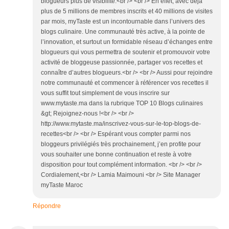
blogueurs plus de visibilité.<br /> <br /> En effet, avec déjà
plus de 5 millions de membres inscrits et 40 millions de visites
par mois, myTaste est un incontournable dans l’univers des
blogs culinaire. Une communauté très active, à la pointe de
l’innovation, et surtout un formidable réseau d’échanges entre
blogueurs qui vous permettra de soutenir et promouvoir votre
activité de bloggeuse passionnée, partager vos recettes et
connaître d’autres blogueurs.<br /> <br /> Aussi pour rejoindre
notre communauté et commencer à référencer vos recettes il
vous suffit tout simplement de vous inscrire sur
www.mytaste.ma dans la rubrique TOP 10 Blogs culinaires
&gt; Rejoignez-nous !<br /> <br />
http://www.mytaste.ma/inscrivez-vous-sur-le-top-blogs-de-
recettes<br /> <br /> Espérant vous compter parmi nos
bloggeurs privilégiés très prochainement, j’en profite pour
vous souhaiter une bonne continuation et reste à votre
disposition pour tout complément information. <br /> <br />
Cordialement,<br /> Lamia Maimouni <br /> Site Manager
myTaste Maroc
Répondre