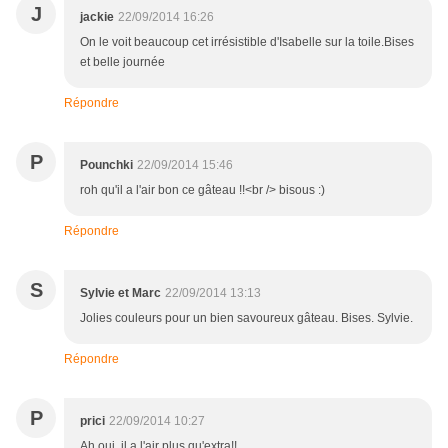
J
jackie
22/09/2014 16:26
On le voit beaucoup cet irrésistible d'Isabelle sur la toile.Bises
et belle journée
Répondre
P
Pounchki
22/09/2014 15:46
roh qu'il a l'air bon ce gâteau !!<br /> bisous :)
Répondre
S
Sylvie et Marc
22/09/2014 13:13
Jolies couleurs pour un bien savoureux gâteau. Bises. Sylvie.
Répondre
P
prici
22/09/2014 10:27
Ah oui, il a l'air plus qu'extra!!