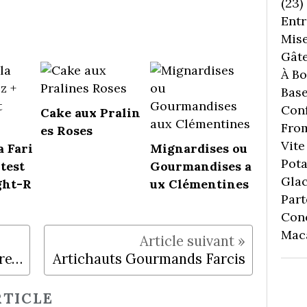
(23)
Entr
Mise
Gâte
À Boi
Bas
Conf
Cake aux Pralin
Fro
es Roses
Vite 
a Fari
Mignardises ou
Pota
 test
Gourmandises a
Gla
ght-R
ux Clémentines
Part
Con
Mac
Blanc Manger au Gingembre/Vanille & Compotée d'Ananas Epicée
Artichauts Gourmands Farcis
TICLE