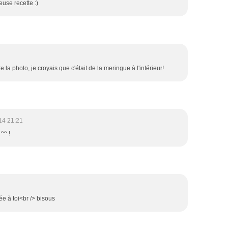
use recette :)
te la photo, je croyais que c'était de la meringue à l'intérieur!
14 21:21
^^ !
ée à toi<br /> bisous