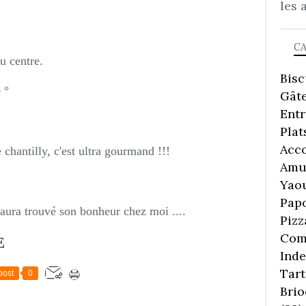
les 
C
u centre.
Bisc
 °
Gâte
Ent
Plat
Acc
chantilly, c'est ultra gourmand !!!
Amu
Yaou
Pap
aura trouvé son bonheur chez moi ....
Pizz
Comp
E
Inde
Tart
post
0
Brio