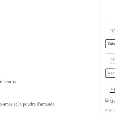
N
R
le beurre.
ME
ao amer et la poudre d'amande.
Ce s