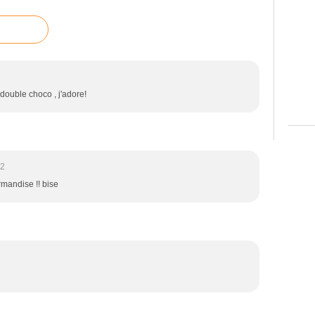
 double choco , j'adore!
52
rmandise !! bise