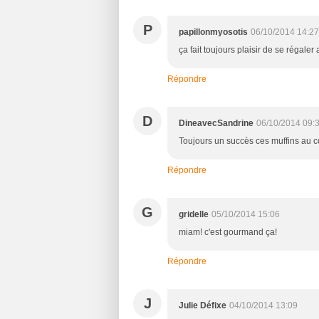
P
papillonmyosotis
06/10/2014 14:27
ça fait toujours plaisir de se régal
Répondre
D
DineavecSandrine
06/10/2014 09:
Toujours un succès ces muffins au 
Répondre
G
gridelle
05/10/2014 15:06
miam! c'est gourmand ça!
Répondre
J
Julie Défixe
04/10/2014 13:09