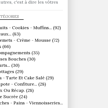
autres, c'est à dire les vôtres
ATÉGORIES
uits - Cookies - Muffins...
(92)
aux...
(83)
remets - Crème - Mousse
(72)
s
(66)
ompagnements
(35)
ses Bouches
(30)
rts...
(30)
ottages
(29)
a - Tarte Et Cake Salé
(29)
ote - Confiture...
(28)
x Ou Récap.
(28)
e Sucrée
(24)
ches - Pains - Viennoisseries...