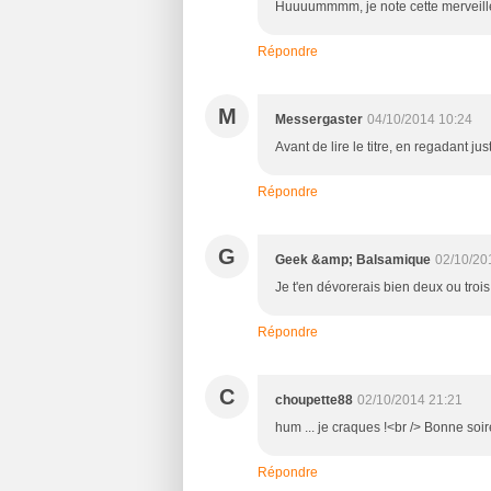
Huuuummmm, je note cette merveille
Répondre
M
Messergaster
04/10/2014 10:24
Avant de lire le titre, en regadant jus
Répondre
G
Geek &amp; Balsamique
02/10/20
Je t'en dévorerais bien deux ou trois 
Répondre
C
choupette88
02/10/2014 21:21
hum ... je craques !<br /> Bonne soir
Répondre