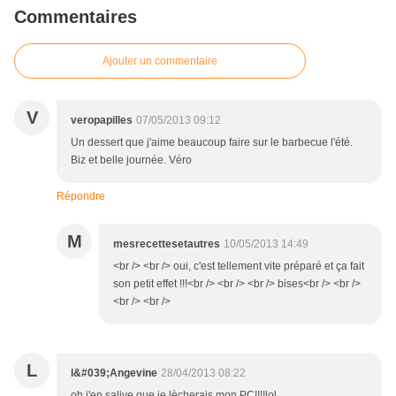
Commentaires
Ajouter un commentaire
V
veropapilles
07/05/2013 09:12
Un dessert que j'aime beaucoup faire sur le barbecue l'été.
Biz et belle journée. Véro
Répondre
M
mesrecettesetautres
10/05/2013 14:49
<br /> <br /> oui, c'est tellement vite préparé et ça fait
son petit effet !!!<br /> <br /> <br /> bises<br /> <br />
<br /> <br />
L
l&#039;Angevine
28/04/2013 08:22
oh j'en salive que je lècherais mon PC!!!!lol