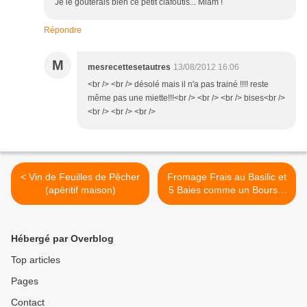
Je le goûterais bien ce petit clafoutis... Miam !
Répondre
M
mesrecettesetautres
13/08/2012 16:06
<br /> <br /> désolé mais il n'a pas trainé !!!! reste
même pas une miette!!!<br /> <br /> <br /> bises<br />
<br /> <br /> <br />
< Vin de Feuilles de Pêcher
Fromage Frais au Basilic et
(apéritif maison)
5 Baies comme un Boursin
Maison >
Hébergé par Overblog
Top articles
Pages
Contact