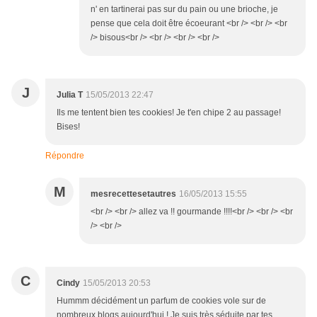
n' en tartinerai pas sur du pain ou une brioche, je
pense que cela doit être écoeurant <br /> <br /> <br
/> bisous<br /> <br /> <br /> <br />
J
Julia T
15/05/2013 22:47
Ils me tentent bien tes cookies! Je t'en chipe 2 au passage!
Bises!
Répondre
M
mesrecettesetautres
16/05/2013 15:55
<br /> <br /> allez va !! gourmande !!!!<br /> <br /> <br
/> <br />
C
Cindy
15/05/2013 20:53
Hummm décidément un parfum de cookies vole sur de
nombreux blogs aujourd'hui ! Je suis très séduite par tes