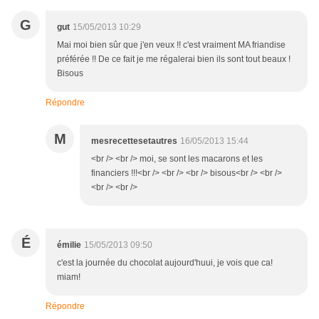
G
gut
15/05/2013 10:29
Mai moi bien sûr que j'en veux !! c'est vraiment MA friandise
préférée !! De ce fait je me régalerai bien ils sont tout beaux !
Bisous
Répondre
M
mesrecettesetautres
16/05/2013 15:44
<br /> <br /> moi, se sont les macarons et les
financiers !!!<br /> <br /> <br /> bisous<br /> <br />
<br /> <br />
É
émilie
15/05/2013 09:50
c'est la journée du chocolat aujourd'huui, je vois que ca!
miam!
Répondre