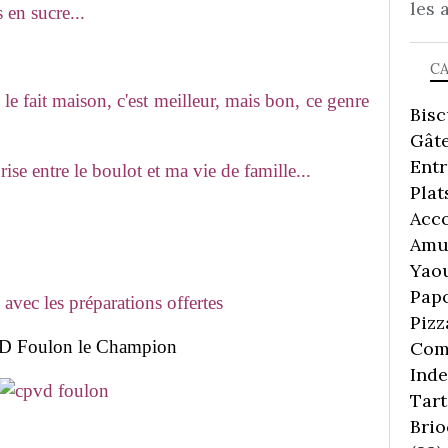
les 
en sucre...
C
le fait maison, c'est meilleur, mais bon, ce genre
Bisc
Gâte
Ent
se entre le boulot et ma vie de famille...
Plat
Acc
Amu
Yaou
Pap
e avec les préparations offertes
Pizz
 Foulon le Champion
Comp
Inde
Tart
Brio