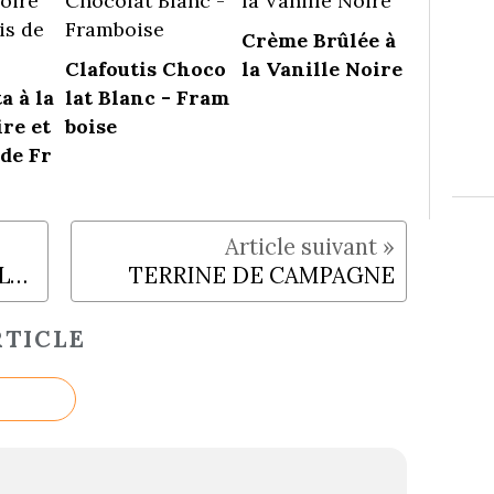
Crème Brûlée à
Clafoutis Choco
la Vanille Noire
a à la
lat Blanc - Fram
ire et
boise
 de Fr
CAMEMBERT RÔTI AU CALVADOS
TERRINE DE CAMPAGNE
TICLE