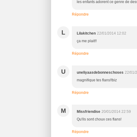
les enfants adorent ce genre de dess
Répondre
L
Lilakitchen
22/01/2014 12:02
ça me plait!!
Répondre
U
uneliyaasdebonneschoses
22/01/
magnifique tes flans!!biz
Répondre
M
Missfriendise
20/01/2014 22:59
Qu'ils sont choux ces flans!
Répondre