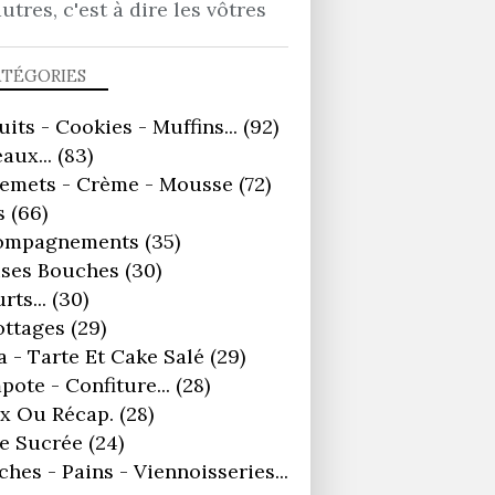
autres, c'est à dire les vôtres
ATÉGORIES
uits - Cookies - Muffins...
(92)
aux...
(83)
remets - Crème - Mousse
(72)
s
(66)
ompagnements
(35)
ses Bouches
(30)
rts...
(30)
ottages
(29)
a - Tarte Et Cake Salé
(29)
ote - Confiture...
(28)
x Ou Récap.
(28)
e Sucrée
(24)
ches - Pains - Viennoisseries...