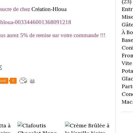
(23)
Entr
n sucre de chez
Création-Hloua
Mise
Gâte
À Boi
ous aurez 5% de remise sur votre commande !!!
Bas
Conf
Fro
Vite 
E
Pota
Gla
post
0
Part
Con
Mac