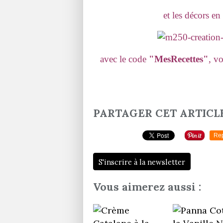
et les décors e
avec le code
"MesRecettes"
, v
PARTAGER CET ARTICL
Re
S'inscrire à la newsletter
Vous aimerez aussi :