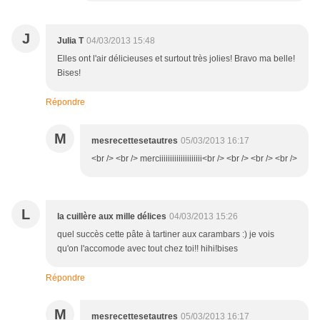
J
Julia T
04/03/2013 15:48
Elles ont l'air délicieuses et surtout très jolies! Bravo ma belle!
Bises!
Répondre
M
mesrecettesetautres
05/03/2013 16:17
<br /> <br /> merciiiiiiiiiiiiiiiiiiii<br /> <br /> <br /> <br />
L
la cuillère aux mille délices
04/03/2013 15:26
quel succès cette pâte à tartiner aux carambars :) je vois
qu'on l'accomode avec tout chez toi!! hihi!bises
Répondre
M
mesrecettesetautres
05/03/2013 16:17