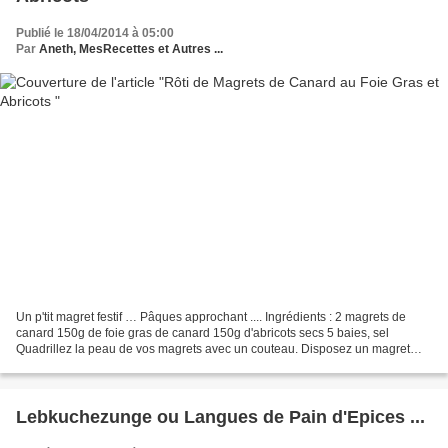
Publié le 18/04/2014 à 05:00
Par
Aneth, MesRecettes et Autres ...
Un p'tit magret festif … Pâques approchant .... Ingrédients : 2 magrets de
canard 150g de foie gras de canard 150g d'abricots secs 5 baies, sel
Quadrillez la peau de vos magrets avec un couteau. Disposez un magret
côté peau sur votre plan de travail....
Lebkuchezunge ou Langues de Pain d'Epices ...