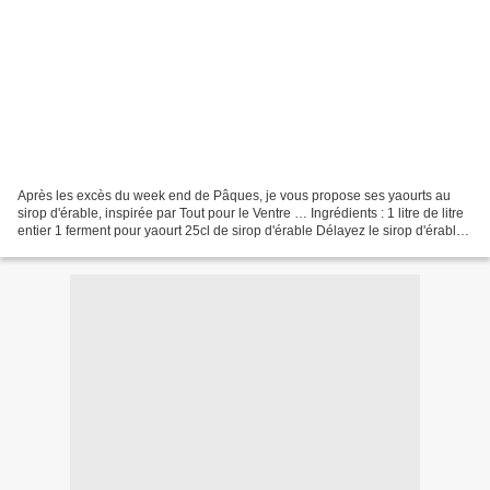
Après les excès du week end de Pâques, je vous propose ses yaourts au
sirop d'érable, inspirée par Tout pour le Ventre … Ingrédients : 1 litre de litre
entier 1 ferment pour yaourt 25cl de sirop d'érable Délayez le sirop d'érable,
le ferment et le lait....