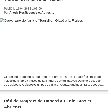
Publié le 19/04/2014 à 05:00
Par
Aneth, MesRecettes et Autres ...
Gourmandise quand tu nous tiens !!! Ingrédients : de la glace à la fraise des
fraises du sirop de fraises de la chantilly des guimauves Dans des coupes
ou des bocaux, disposez un peu de glace. Ajoutez quelques fraises coupés
en dés, et des morceaux de...
Rôti de Magrets de Canard au Foie Gras et
Abricots