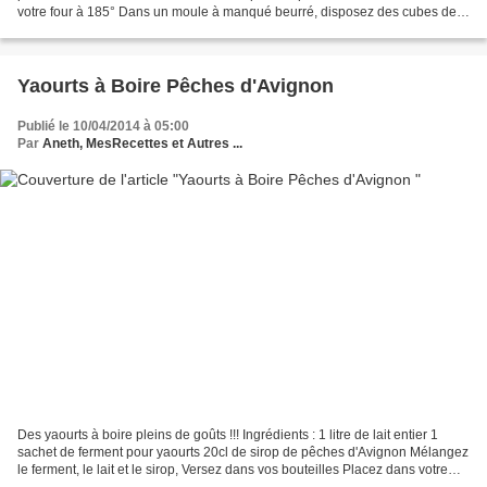
votre four à 185° Dans un moule à manqué beurré, disposez des cubes de
dulce de batata. Recouvrir le tout...
Yaourts à Boire Pêches d'Avignon
Publié le 10/04/2014 à 05:00
Par
Aneth, MesRecettes et Autres ...
Des yaourts à boire pleins de goûts !!! Ingrédients : 1 litre de lait entier 1
sachet de ferment pour yaourts 20cl de sirop de pêches d'Avignon Mélangez
le ferment, le lait et le sirop, Versez dans vos bouteilles Placez dans votre
yaourtière pour 7 heures...