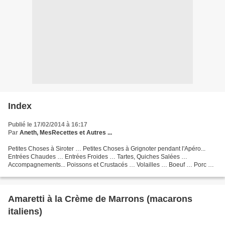
Index
Publié le 17/02/2014 à 16:17
Par
Aneth, MesRecettes et Autres ...
Petites Choses à Siroter … Petites Choses à Grignoter pendant l'Apéro...
Entrées Chaudes … Entrées Froides … Tartes, Quiches Salées …
Accompagnements... Poissons et Crustacés … Volailles … Boeuf … Porc …
Agneau ... Gibier et autres viandes ... Boulange...
Amaretti à la Crème de Marrons (macarons
italiens)