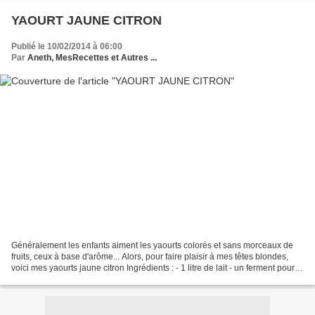
YAOURT JAUNE CITRON
Publié le 10/02/2014 à 06:00
Par
Aneth, MesRecettes et Autres ...
Généralement les enfants aiment les yaourts colorés et sans morceaux de
fruits, ceux à base d'arôme... Alors, pour faire plaisir à mes têtes blondes,
voici mes yaourts jaune citron Ingrédients : - 1 litre de lait - un ferment pour
yaourt - 4 à 5cs de...