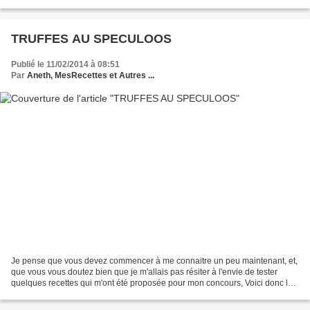
et réservez les pommes...
TRUFFES AU SPECULOOS
Publié le 11/02/2014 à 08:51
Par
Aneth, MesRecettes et Autres ...
Je pense que vous devez commencer à me connaitre un peu maintenant, et,
que vous vous doutez bien que je m'allais pas résiter à l'envie de tester
quelques recettes qui m'ont été proposée pour mon concours, Voici donc les
Truffes aux Spéculoos de Natty,...