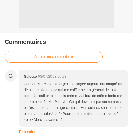
Commentaires
Ajouter un commentaire
G
Galoute
03/07/2013 15:23
Coucou!<br /> Alors moi je l'ai essayée aujourd'hui malgré un
détail dans la recette qui me chiffonne: en général, le jus du
citron fait cailler le lait et la crème. J'ai tout de même tenté car
ta photo me fait<br /> envie. Ce qui devait se passer se passa
et c'est du coup un ratage complet. Mes crèmes sont liquides
et immangeables!<br /> Pourrais-tu me donner ton astuce?
<br /> Merci d'avance :-)
Répondre