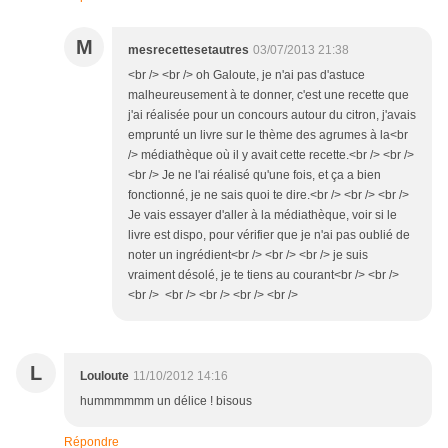
M
mesrecettesetautres
03/07/2013 21:38
<br /> <br /> oh Galoute, je n'ai pas d'astuce
malheureusement à te donner, c'est une recette que
j'ai réalisée pour un concours autour du citron, j'avais
emprunté un livre sur le thème des agrumes à la<br
/> médiathèque où il y avait cette recette.<br /> <br />
<br /> Je ne l'ai réalisé qu'une fois, et ça a bien
fonctionné, je ne sais quoi te dire.<br /> <br /> <br />
Je vais essayer d'aller à la médiathèque, voir si le
livre est dispo, pour vérifier que je n'ai pas oublié de
noter un ingrédient<br /> <br /> <br /> je suis
vraiment désolé, je te tiens au courant<br /> <br />
<br /> <br /> <br /> <br /> <br />
L
Louloute
11/10/2012 14:16
hummmmmm un délice ! bisous
Répondre