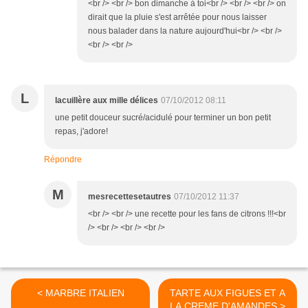
<br /> <br /> bon dimanche à toi<br /> <br /> <br /> on
dirait que la pluie s'est arrêtée pour nous laisser
nous balader dans la nature aujourd'hui<br /> <br />
<br /> <br />
L
lacuillère aux mille délices
07/10/2012 08:11
une petit douceur sucré/acidulé pour terminer un bon petit
repas, j'adore!
Répondre
M
mesrecettesetautres
07/10/2012 11:37
<br /> <br /> une recette pour les fans de citrons !!!<br
/> <br /> <br /> <br />
< MARBRE ITALIEN
TARTE AUX FIGUES ET A
LA CREME D'AMANDES >