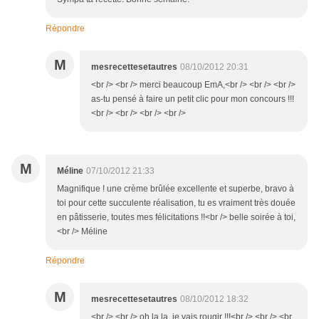
Répondre
M
mesrecettesetautres
08/10/2012 20:31
<br /> <br /> merci beaucoup EmA,<br /> <br /> <br />
as-tu pensé à faire un petit clic pour mon concours !!!
<br /> <br /> <br /> <br />
M
Méline
07/10/2012 21:33
Magnifique ! une crème brûlée excellente et superbe, bravo à
toi pour cette succulente réalisation, tu es vraiment très douée
en pâtisserie, toutes mes félicitations !!<br /> belle soirée à toi,
<br /> Méline
Répondre
M
mesrecettesetautres
08/10/2012 18:32
<br /> <br /> oh la la, je vais rougir !!!<br /> <br /> <br