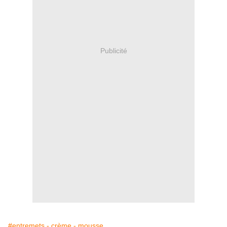
Publicité
#entremets - crème - mousse