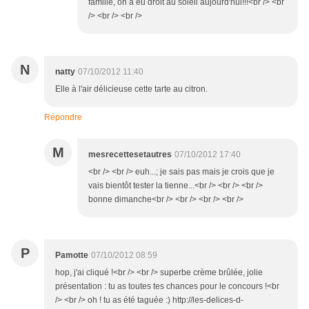
famille, on a eu droit au soleil aujourd'hui!!!<br /> <br
/> <br /> <br />
N
natty
07/10/2012 11:40
Elle à l'air délicieuse cette tarte au citron.
Répondre
M
mesrecettesetautres
07/10/2012 17:40
<br /> <br /> euh...; je sais pas mais je crois que je
vais bientôt tester la tienne...<br /> <br /> <br />
bonne dimanche<br /> <br /> <br /> <br />
P
Pamotte
07/10/2012 08:59
hop, j'ai cliqué !<br /> <br /> superbe crème brûlée, jolie
présentation : tu as toutes tes chances pour le concours !<br
/> <br /> oh ! tu as été taguée :) http://les-delices-d-