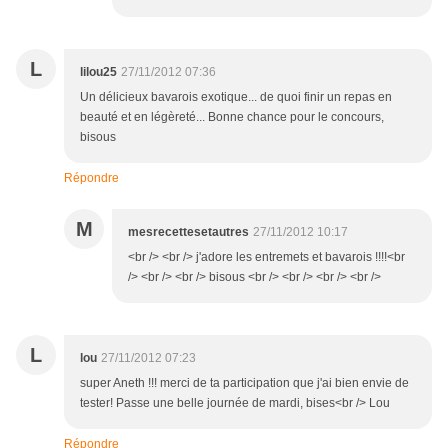
L
lilou25
27/11/2012 07:36
Un délicieux bavarois exotique... de quoi finir un repas en
beauté et en légèreté... Bonne chance pour le concours,
bisous
Répondre
M
mesrecettesetautres
27/11/2012 10:17
<br /> <br /> j'adore les entremets et bavarois !!!!<br
/> <br /> <br /> bisous <br /> <br /> <br /> <br />
L
lou
27/11/2012 07:23
super Aneth !!! merci de ta participation que j'ai bien envie de
tester! Passe une belle journée de mardi, bises<br /> Lou
Répondre