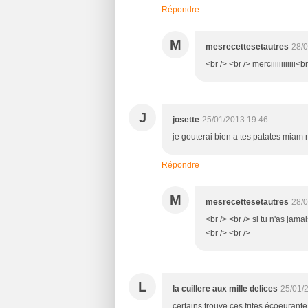
Répondre
M
mesrecettesetautres
28/0
<br /> <br /> merciiiiiiiiiiii<b
J
josette
25/01/2013 19:46
je gouterai bien a tes patates miam 
Répondre
M
mesrecettesetautres
28/0
<br /> <br /> si tu n'as jama
<br /> <br />
L
la cuillere aux mille delices
25/01/
certains trouve ces frites écoeurante 