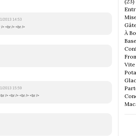
(23)
Entr
Mise
1/2013 14:53
Gâte
 /> <br /> <br />
À Boi
Bas
Conf
Fro
Vite 
Pota
Gla
Part
1/2013 15:59
Con
<br /> <br /> <br /> <br />
Mac