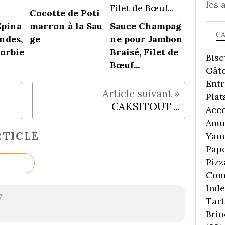
les 
Cocotte de Poti
Epina
marron à la Sau
Sauce Champag
C
ndes,
ge
ne pour Jambon
orbie
Braisé, Filet de
Bisc
Bœuf...
Gâte
Ent
Plat
CAKSITOUT ...
Acc
Amu
TICLE
Yaou
Pap
Pizz
Comp
Inde
7
Tart
Brio