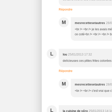
Répondre
M
mesrecettesetautres
28/0
<br /> <br /> je les avais 
ce coté<br /> <br /> <br /> b
L
lou
25/01/2013 17:32
delicieuses ces ptites frites colorée
Répondre
M
mesrecettesetautres
28/0
<br /> <br /> c'est vrai que c'
L
la cuisine de véro
25/01/2013 14:1