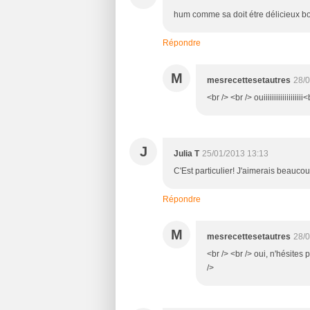
hum comme sa doit étre délicieux b
Répondre
M
mesrecettesetautres
28/0
<br /> <br /> ouiiiiiiiiiiiiiiiii
J
Julia T
25/01/2013 13:13
C'Est particulier! J'aimerais beaucou
Répondre
M
mesrecettesetautres
28/0
<br /> <br /> oui, n'hésites 
/>