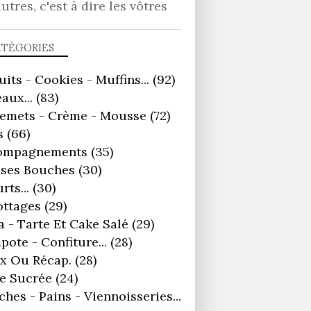
autres, c'est à dire les vôtres
ATÉGORIES
uits - Cookies - Muffins...
(92)
aux...
(83)
remets - Crème - Mousse
(72)
s
(66)
ompagnements
(35)
ses Bouches
(30)
rts...
(30)
ottages
(29)
a - Tarte Et Cake Salé
(29)
ote - Confiture...
(28)
x Ou Récap.
(28)
e Sucrée
(24)
ches - Pains - Viennoisseries...