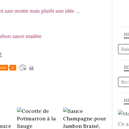
t une recette mais plutôt une idée ...
N
E
R
post
0
ME
Ce s