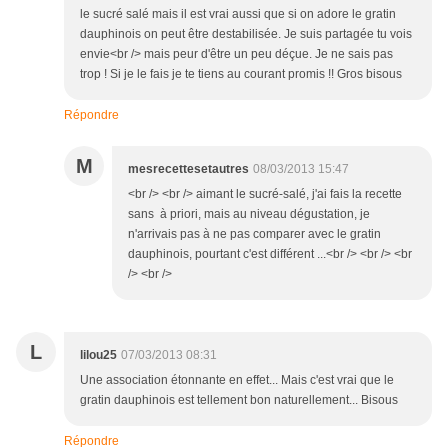
le sucré salé mais il est vrai aussi que si on adore le gratin
dauphinois on peut être destabilisée. Je suis partagée tu vois
envie<br /> mais peur d'être un peu déçue. Je ne sais pas
trop ! Si je le fais je te tiens au courant promis !! Gros bisous
Répondre
M
mesrecettesetautres
08/03/2013 15:47
<br /> <br /> aimant le sucré-salé, j'ai fais la recette
sans à priori, mais au niveau dégustation, je
n'arrivais pas à ne pas comparer avec le gratin
dauphinois, pourtant c'est différent ...<br /> <br /> <br
/> <br />
L
lilou25
07/03/2013 08:31
Une association étonnante en effet... Mais c'est vrai que le
gratin dauphinois est tellement bon naturellement... Bisous
Répondre