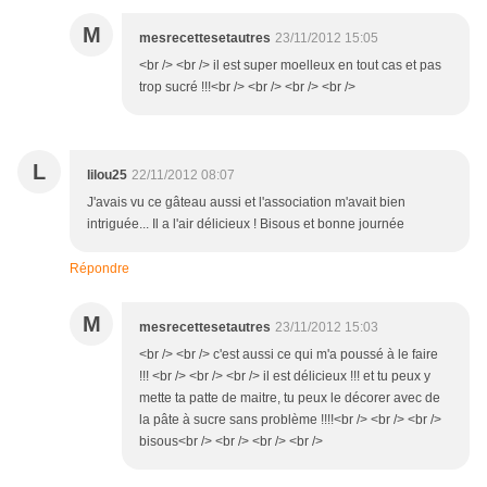
M
mesrecettesetautres
23/11/2012 15:05
<br /> <br /> il est super moelleux en tout cas et pas
trop sucré !!!<br /> <br /> <br /> <br />
L
lilou25
22/11/2012 08:07
J'avais vu ce gâteau aussi et l'association m'avait bien
intriguée... Il a l'air délicieux ! Bisous et bonne journée
Répondre
M
mesrecettesetautres
23/11/2012 15:03
<br /> <br /> c'est aussi ce qui m'a poussé à le faire
!!! <br /> <br /> <br /> il est délicieux !!! et tu peux y
mette ta patte de maitre, tu peux le décorer avec de
la pâte à sucre sans problème !!!!<br /> <br /> <br />
bisous<br /> <br /> <br /> <br />